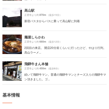
高山駅
870m
正雲寺より約
（徒歩15分）
新宿バスタからバスに乗って高山駅に到着
麺屋しらかわ
660m
正雲寺より約
（徒歩12分）
2回目の来店。 開店20分前くらいに行ったけど、やはり行列。
高山ラーメ...
飛騨牛まん本舗
450m
正雲寺より約
（徒歩8分）
続いて飛騨牛マン。普通の飛騨牛マンとチーズ入りの飛騨牛マ
ン頂きました。ゴ...
基本情報