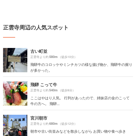
正雲寺周辺の人気スポット
古い町並
580m
正雲寺より約
（徒歩10分）
飛騨牛のコロッケやミンチカツの様な揚げ物か、飛騨牛の握り
が多かった。
飛騨 こって牛
540m
正雲寺より約
（徒歩9分）
ここはやはり人気。 行列があったので、姉妹店の金のこって
牛の方へ。 飛騨...
宮川朝市
680m
正雲寺より約
（徒歩12分）
朝市や古い街並みなどを散歩しながら お買い物や食べ歩き