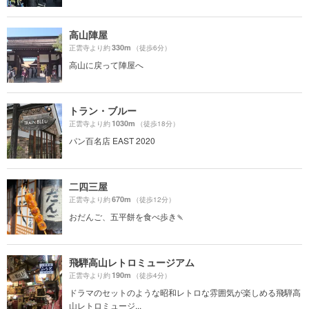
高山陣屋
330m
正雲寺より約
（徒歩6分）
高山に戻って陣屋へ
トラン・ブルー
1030m
正雲寺より約
（徒歩18分）
パン百名店 EAST 2020
二四三屋
670m
正雲寺より約
（徒歩12分）
おだんご、五平餅を食べ歩き🍡
飛騨高山レトロミュージアム
190m
正雲寺より約
（徒歩4分）
ドラマのセットのような昭和レトロな雰囲気が楽しめる飛騨高
山レトロミュージ...