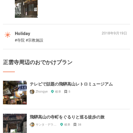
Holiday
2018年9月19日
#寺院 #宗教施設
正雲寺周辺のおでかけプラン
テレビで話題の飛騨高山レトロミュージアム
Zhongye
岐阜
5
飛騨高山の寺町をぐるりと巡る徒歩の旅
サンタ・デラックス
岐阜
38