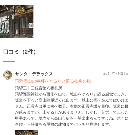
口コミ（2件）
サンタ・デラックス
2014年7月21日
飛騨高山の寺町をぐるりと巡る徒歩の旅
飛騨三十三観音第八番札所
飛騨護国神社から西側へ出て、城山をぐるりと廻る感覚で歩き、
坂道を下ると高山陣屋近くに出ます。城山公園へ進んではいけま
せん。正雲寺は更に南へ数分。右側の正雲寺坂が目印。坂道に目
が眩みますが、上がるしかありません。しかし、苦労して上った
甲斐あって、境内から高山市街を一望出来るんですよね。遠くに
そびえる特徴ある屋根の建物までバッチリ見渡せます。