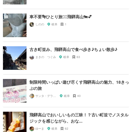
車不要👣ひとり旅🙆‍♀️飛騨高山🐄💕
しのの
岐阜
1
古き町並み、飛騨高山で食べ歩き♪ちょい散歩♪
まきの つぐみ
岐阜
63
制限時間いっぱい遊び尽くす飛騨高山の魅力、18きっ
ぷの旅
サンタ・デラックス
岐阜
40
飛騨高山でおいしいもの三昧！？古い町並でノスタル
ジックを感じながら、おな...
ゆーま
岐阜
62