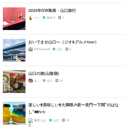
2025年GW島根・山口旅行
ぺい
神奈川
0
おいでませ山口へ（ジオ&グルメtour）
KATuuuuuN
山口
0
山口の旅(山陰側)
ほこ
山口
25
楽しい❣️美味しい❣️大満喫🎶萩〜長門〜下関"のはな
し"🛤✨✨
藤岡 なお
山口
13