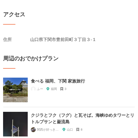
アクセス
住所
山口県下関市豊前田町３丁目３-１
周辺のおでかけプラン
食べる 福岡、下関 家族旅行
ふー
福岡
3
クジラとフク（フグ）と瓦そば。海峡ゆめタワーとリ
トルプサンと巌流島
関西が好っきゃねん
山口
8