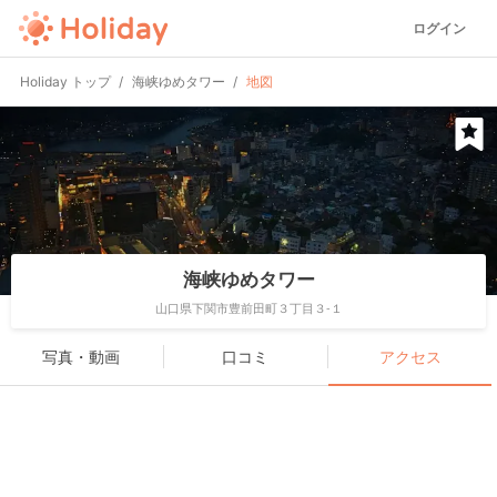
ログイン
Holiday トップ
海峡ゆめタワー
地図
海峡ゆめタワー
山口県下関市豊前田町３丁目３-１
写真・動画
口コミ
アクセス