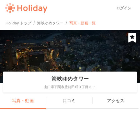
ログイン
Holiday トップ
海峡ゆめタワー
写真・動画一覧
海峡ゆめタワー
山口県下関市豊前田町３丁目３-１
写真・動画
口コミ
アクセス