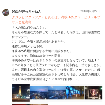
関西が好っきゃねん
2016年7月22日
クジラとフク（フグ）と瓦そば。海峡ゆめタワーとリトルプ
サンと巌流島
「あの光は何やねん？」。
そんな不思議な光を探して、たどり着いた場所は、山口県国際総
合センター。
ここでは、会議・展示施設があるとか。
通称は海峡メッセ下関。
海峡ゆめ広場に隣接する土地に建設された。
１９９６年、海峡ゆめタワーが開業。
海峡ゆめタワーは高さ１５３ｍの展望塔となっていて、地上１４
３mの高さにある展望フロアからは、下関市内を一望できるとか。
また、西日本の自立型タワーの中では最も高いとか（ただし、超
高層ビルを含めた展望室の高さを比較した場合、大阪市の梅田ス
カイビル空中庭園展望台が１７０mで西日本一）。