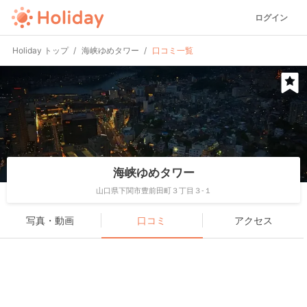
ログイン
Holiday トップ
海峡ゆめタワー
口コミ一覧
海峡ゆめタワー
山口県下関市豊前田町３丁目３-１
写真・動画
口コミ
アクセス