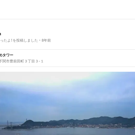
n
ったよ！を投稿しました
8年前
めタワー
下関市豊前田町３丁目３-１