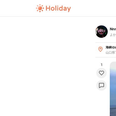
Nn
よか
海峡ゆ
山口県
1