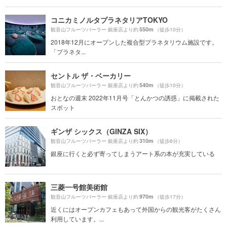
コニカミノルタプラネタリアTOKYO
550m
観音山フルーツパーラー 銀座店より約
（徒歩10分）
2018年12月にオープンした複合型プラネタリウム施設です。
「プラネタ...
セントル ザ・ベーカリー
540m
観音山フルーツパーラー 銀座店より約
（徒歩10分）
おとなの週末 2022年11月号「とんかつの誘惑」に掲載された
スポット
ギンザ シックス（GINZA SIX）
310m
観音山フルーツパーラー 銀座店より約
（徒歩6分）
銀座に行くと必ず寄ってしまうアート系の本が充実している
三菱一号館美術館
970m
観音山フルーツパーラー 銀座店より約
（徒歩17分）
近くにはオープンカフェもあって外国からの観光客がたくさん
利用しています。...