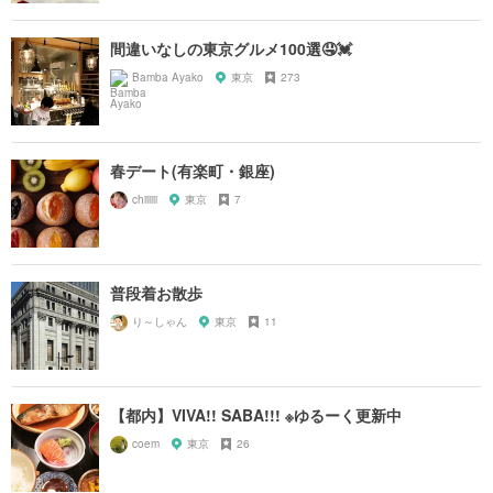
間違いなしの東京グルメ100選🤤💓
Bamba Ayako
東京
273
春デート(有楽町・銀座)
chiiiiii
東京
7
普段着お散歩
り～しゃん
東京
11
【都内】VIVA!! SABA!!! ※ゆるーく更新中
coem
東京
26