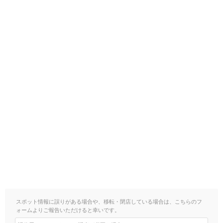
スポット情報に誤りがある場合や、移転・閉店している場合は、こちらのフ
ォームよりご報告いただけると幸いです。