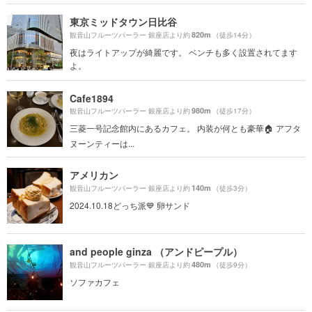
東京ミッドタウン日比谷
820m
観音山フルーツパーラー 銀座店より約
（徒歩14分）
夜はライトアップが綺麗です。 ベンチも多く設置されてます
よ。
Cafe1894
980m
観音山フルーツパーラー 銀座店より約
（徒歩17分）
三菱一号記念館内にあるカフェ。 内装が何とも豪華🏠 アフタ
ヌーンティーは...
アメリカン
140m
観音山フルーツパーラー 銀座店より約
（徒歩3分）
2024.10.18どっち派💙 卵サンド
and people ginza （アンドピープル）
480m
観音山フルーツパーラー 銀座店より約
（徒歩9分）
ソファカフェ