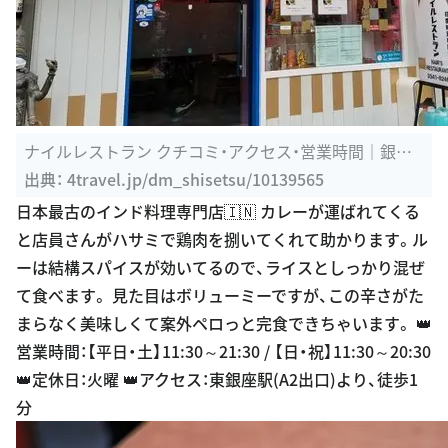
ナイルレストラン クチコミ・アクセス・営業時間｜銀座・
有楽町 ...
出典：
4travel.jp/dm_shisetsu/10139565
日本最古のインド料理専門店🇮🇳 カレーが運ばれてくる
と店員さんがハサミで鶏肉を捌いてくれて助かります。ル
ーは結構スパイスが効いてるので、ライスとしっかり混ぜ
て食べます。 見た目はボリューミーですが、この辛さがた
まらなく美味しくて案外ペロっと完食できちゃいます。 👑
営業時間：【平日・土】11:30～21:30 / 【日・祝】11:30～20:30
👑定休日：火曜 👑アクセス：東銀座駅(A2出口)より、徒歩1
分