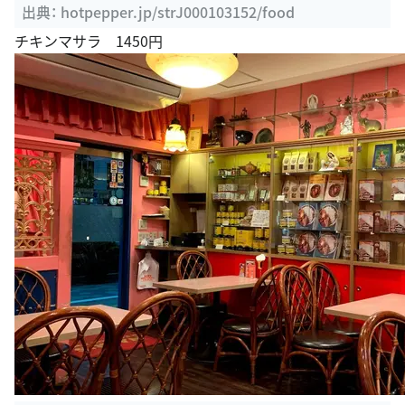
ルメ
出典：
hotpepper.jp/strJ000103152/food
チキンマサラ 1450円