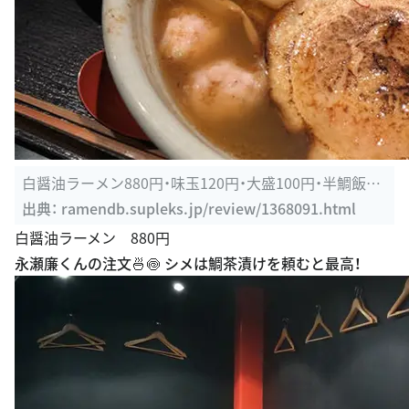
白醤油ラーメン880円・味玉120円・大盛100円・半鯛飯22
0』麺処 銀笹の ...
出典：
ramendb.supleks.jp/review/1368091.html
白醤油ラーメン 880円
永瀬廉くんの注文🍜🍥 シメは鯛茶漬けを頼むと最高！