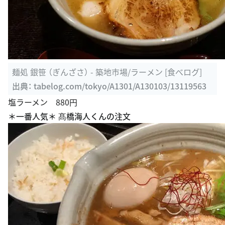
麺処 銀笹 （ぎんざさ） - 築地市場/ラーメン [食べログ]
出典：
tabelog.com/tokyo/A1301/A130103/13119563
塩ラーメン 880円
＊一番人気＊ 髙橋海人くんの注文