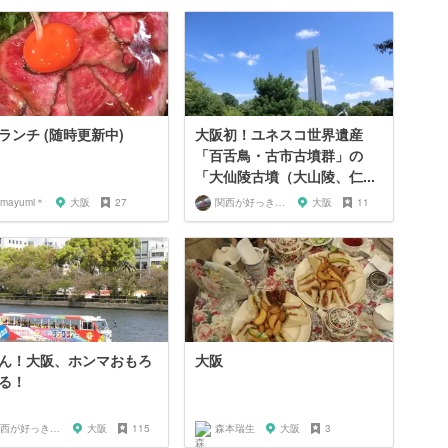
ランチ (随時更新中)
大阪初！ユネスコ世界遺産
「百舌鳥・古市古墳群」の
「大仙陵古墳（大山陵、仁...
mayumi＊
大阪
27
関西が好っきゃねん
大阪
11
ん！大阪、ホンマおもろ
大阪
る！
関西が好っきゃねん
大阪
115
森本瑞生
大阪
3