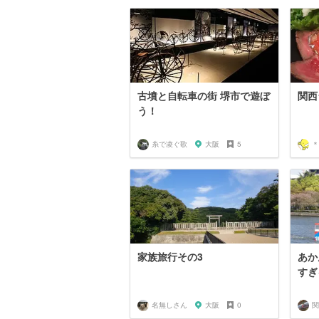
古墳と自転車の街 堺市で遊ぼ
関西
う！
糸で凌ぐ歌
大阪
5
＊
家族旅行その3
あか
すぎ
名無しさん
大阪
0