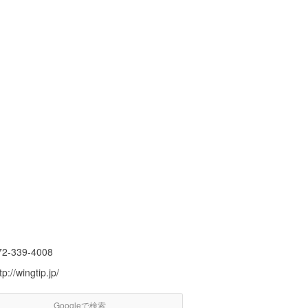
72-339-4008
tp://wingtip.jp/
Googleで検索