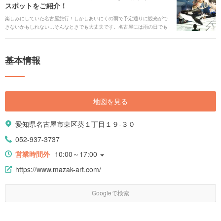
スポットをご紹介！
の、名古屋のおすすめ30選をご紹介します。
楽しみにしていた名古屋旅行！しかしあいにくの雨で予定通りに観光がで
きないかもしれない…そんなときでも大丈夫です。名古屋には雨の日でも
屋内で楽しめるスポットや雨に濡れずにショッピングや食べ歩きが楽しめ
るスポットがたくさんあります。今回は屋内の観光スポットを中心に紹介
していきたいと思います。雨の日でも楽しい名古屋観光がここにありま
基本情報
す。
地図を見る
愛知県名古屋市東区葵１丁目１９-３０
052-937-3737
営業時間外
10:00～17:00
https://www.mazak-art.com/
Googleで検索