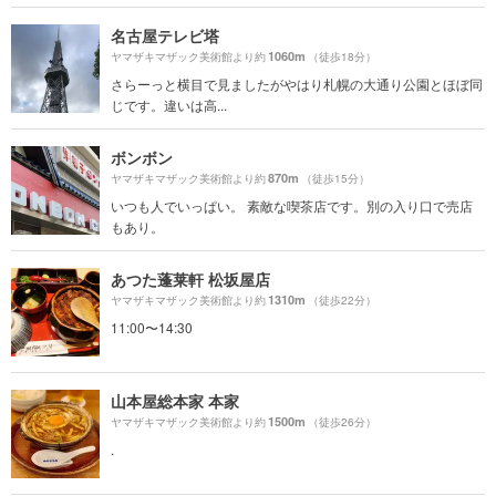
名古屋テレビ塔
1060m
ヤマザキマザック美術館より約
（徒歩18分）
さらーっと横目で見ましたがやはり札幌の大通り公園とほぼ同
じです。違いは高...
ボンボン
870m
ヤマザキマザック美術館より約
（徒歩15分）
いつも人でいっぱい。 素敵な喫茶店です。別の入り口で売店
もあり。
あつた蓬莱軒 松坂屋店
1310m
ヤマザキマザック美術館より約
（徒歩22分）
11:00〜14:30
山本屋総本家 本家
1500m
ヤマザキマザック美術館より約
（徒歩26分）
.