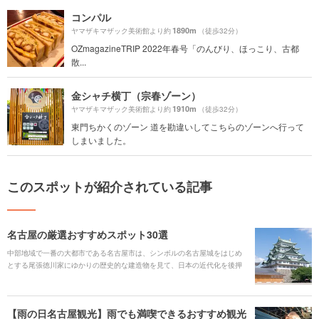
コンパル
1890m
ヤマザキマザック美術館より約
（徒歩32分）
OZmagazineTRIP 2022年春号「のんびり、ほっこり、古都
散...
金シャチ横丁（宗春ゾーン）
1910m
ヤマザキマザック美術館より約
（徒歩32分）
東門ちかくのゾーン 道を勘違いしてこちらのゾーンへ行って
しまいました。
このスポットが紹介されている記事
名古屋の厳選おすすめスポット30選
中部地域で一番の大都市である名古屋市は、シンボルの名古屋城をはじめ
とする尾張徳川家にゆかりの歴史的な建造物を見て、日本の近代化を後押
ししてきた産業のルーツを知って、関東と関西の中間地点ともいえる土地
柄から生まれた独特の味や文化などに触れて、とバラエティ豊かな観光ス
ポットにあふれています。また、家族や友人とレジャーを1日楽しめたり、
【雨の日名古屋観光】雨でも満喫できるおすすめ観光
写真をたくさん撮りたくなるようなフォトジェニックなスポットも満載