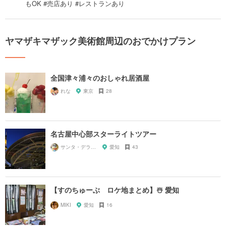
もOK #売店あり #レストランあり
ヤマザキマザック美術館周辺のおでかけプラン
全国津々浦々のおしゃれ居酒屋
れな
東京
28
名古屋中心部スターライトツアー
サンタ・デラックス
愛知
43
【すのちゅーぶ ロケ地まとめ】☃️ 愛知
MIKI
愛知
16