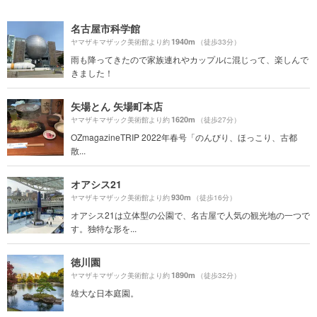
名古屋市科学館
1940m
ヤマザキマザック美術館より約
（徒歩33分）
雨も降ってきたので家族連れやカップルに混じって、楽しんで
きました！
矢場とん 矢場町本店
1620m
ヤマザキマザック美術館より約
（徒歩27分）
OZmagazineTRIP 2022年春号「のんびり、ほっこり、古都
散...
オアシス21
930m
ヤマザキマザック美術館より約
（徒歩16分）
オアシス21は立体型の公園で、名古屋で人気の観光地の一つで
す。独特な形を...
徳川園
1890m
ヤマザキマザック美術館より約
（徒歩32分）
雄大な日本庭園。