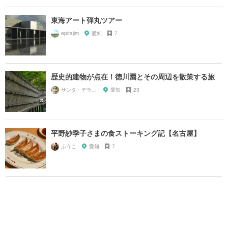
東海アート弾丸ツアー
epitajim
愛知
7
歴史的建物が点在！徳川園とその周辺を散策する旅
サンタ・デラックス
愛知
23
平野紗季子さまの食ストーキング記【名古屋】
ふうこ
愛知
7