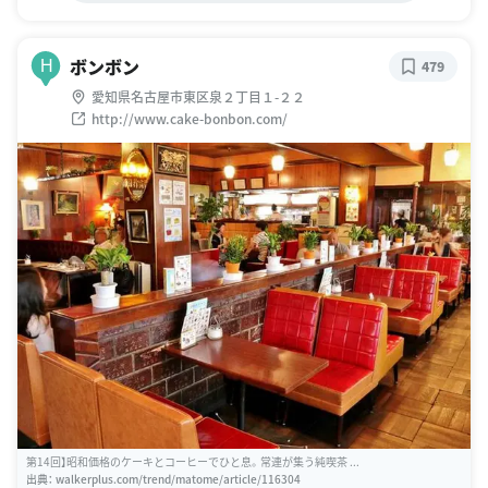
ボンボン
H
479
愛知県名古屋市東区泉２丁目１-２２
http://www.cake-bonbon.com/
第14回】昭和価格のケーキとコーヒーでひと息。常連が集う純喫茶 ...
出典：
walkerplus.com/trend/matome/article/116304