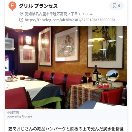
グリル プランセス
F
9
愛知県名古屋市千種区高見２丁目１３-１４
https://tabelog.com/aichi/A2301/A230106/23000036/
小川真司
G
oogle Places
筋肉おじさんの絶品ハンバーグと鉄板の上で死んだ炭水化物食