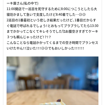
ーキ屋さん(私の中で)
11:00開店で一巡目を死守するために8:00につこうとしたら大
寝坊かまして急いで支度したけど8:40着でした…😥😥
2巡目の1番最初という悲しき結果だったけど、1番目だからす
ぐ電話で呼ばれるでしょう！とおもってブラブラしてたら13:30
までかかってこなくてキレそうでした🥰お腹空きすぎてケーキ
３つも頼んじゃったけど！？！？
こんなことなら電話かかってくるまでの空き時間でプランセス
いけたやん！！泣いた！！！😥😥でもおいしかった！！！！！！