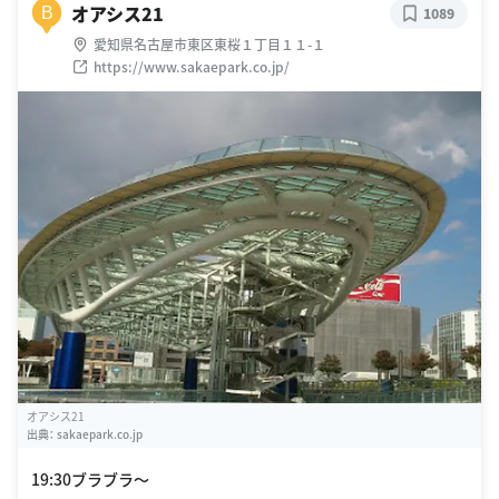
オアシス21
B
1089
愛知県名古屋市東区東桜１丁目１１-１
https://www.sakaepark.co.jp/
オアシス21
出典：
sakaepark.co.jp
19:30ブラブラ〜