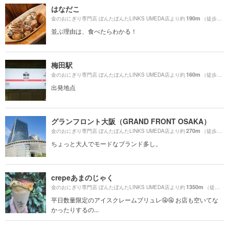
はなだこ
190m
金のおにぎり専門店 ぼんたぼんたLINKS UMEDA店より約
（徒歩4分）
並ぶ理由は、食べたらわかる！
梅田駅
160m
金のおにぎり専門店 ぼんたぼんたLINKS UMEDA店より約
（徒歩3分）
出発地点
グランフロント大阪（GRAND FRONT OSAKA）
270m
金のおにぎり専門店 ぼんたぼんたLINKS UMEDA店より約
（徒歩5分）
ちょっと大人でモードなブランド多し。
crepeあまのじゃく
1350m
金のおにぎり専門店 ぼんたぼんたLINKS UMEDA店より約
（徒歩23分）
平日数量限定のアイスクレームブリュレ🤤🤤 お店も空いてな
かったりするの...