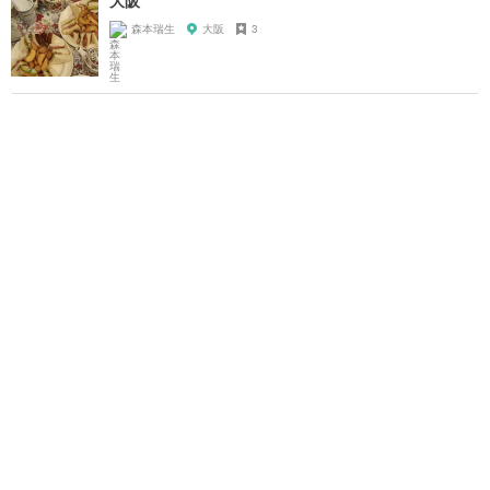
森本瑞生
大阪
3