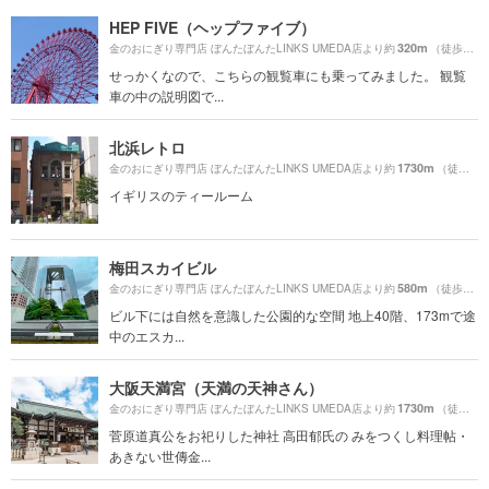
HEP FIVE（ヘップファイブ）
320m
金のおにぎり専門店 ぼんたぼんたLINKS UMEDA店より約
（徒歩6分）
せっかくなので、こちらの観覧車にも乗ってみました。 観覧
車の中の説明図で...
北浜レトロ
1730m
金のおにぎり専門店 ぼんたぼんたLINKS UMEDA店より約
（徒歩29分）
イギリスのティールーム
梅田スカイビル
580m
金のおにぎり専門店 ぼんたぼんたLINKS UMEDA店より約
（徒歩10分）
ビル下には自然を意識した公園的な空間 地上40階、173mで途
中のエスカ...
大阪天満宮（天満の天神さん）
1730m
金のおにぎり専門店 ぼんたぼんたLINKS UMEDA店より約
（徒歩29分）
菅原道真公をお祀りした神社 高田郁氏の みをつくし料理帖・
あきない世傳金...