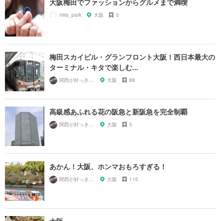
大阪梅田でファッションからグルメまで満喫
mira_park
大阪
0
梅田スカイビル・グランフロント大阪！西日本最大の
ターミナル・キタで楽しむ...
関西が好っきゃねん
大阪
88
高級感あふれる花の阪急と新阪急を完全制覇
関西が好っきゃねん
大阪
5
あかん！大阪、ホンマおもろすぎる！
関西が好っきゃねん
大阪
115
大阪