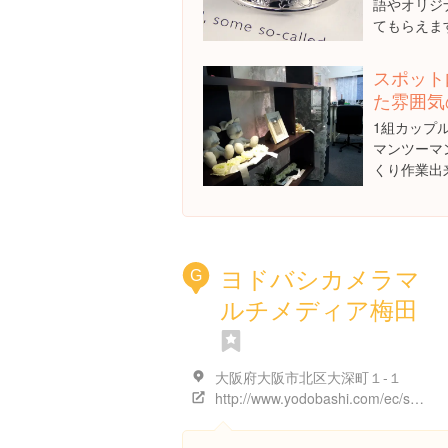
語やオリジ
てもらえま
スポット
た雰囲気
1組カップ
マンツーマ
くり作業出
ヨドバシカメラマ
G
ルチメディア梅田
大阪府大阪市北区大深町１-１
http://www.yodobashi.com/ec/store/0081/index.html