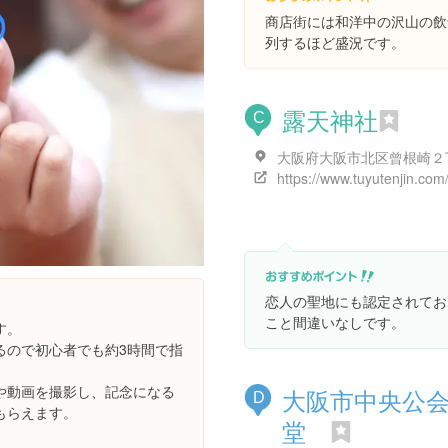
商店街には和洋中の沢山の飲
列するほど盛況です。
露天神社
C
https://www.tuyutenjin.com
恋人の聖地にも認定されてお
こと間違いなしです。
す。
るので初心者でも約3時間で指
や動画を撮影し、記念になる
大阪市中央公
D
もらえます。
堂