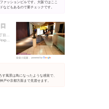
ファッションビルです。大阪ではここ
ドなどもあるので要チェックです。
台
大阪府大阪市北区大淀中１丁目１-８８ 梅田スカイビル
https://www.instagram.com/explore/locations/320625
柴柴小屁圓
Google
Places
下ろす風景は鳥になったような感覚で、
神戸や京都方面まで見渡せます。