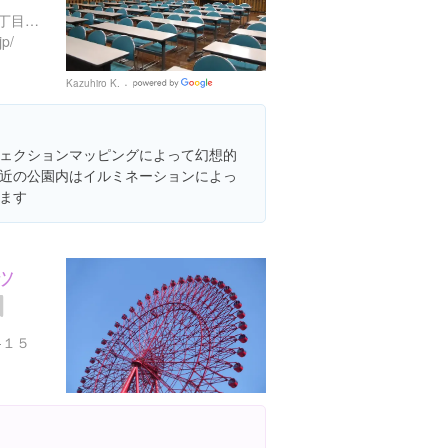
大阪府大阪市北区中之島１丁目１-２７
jp/
Kazuhiro K.
Google
Places
ェクションマッピングによって幻想的
近の公園内はイルミネーションによっ
ます
ヘッ
-１５