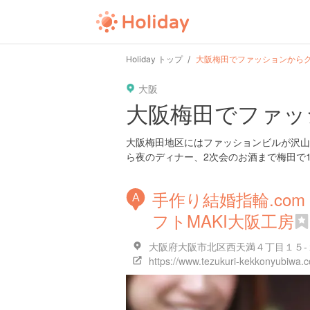
Holiday トップ
大阪梅田でファッションから
大阪
大阪梅田でファッ
大阪梅田地区にはファッションビルが沢山
ら夜のディナー、2次会のお酒まで梅田で
手作り結婚指輪.co
A
フトMAKI大阪工房
大阪府大阪市北区西天満４丁目１５-１８
https://www.tezukuri-kekkonyubiwa.