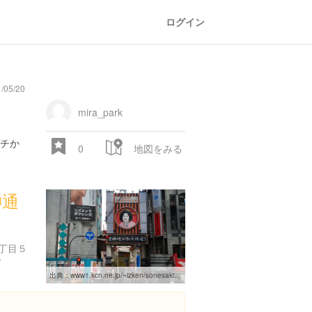
ログイン
/05/20
mira_park
チか
0
地図をみる
神通
丁目５
/
出典：
www1.kcn.ne.jp/~izken/sonesaki.html