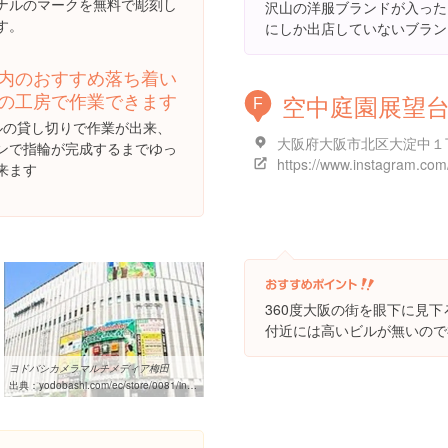
ナルのマークを無料で彫刻し
沢山の洋服ブランドが入った
す。
にしか出店していないブラン
内のおすすめ落ち着い
の工房で作業できます
空中庭園展望
F
ルの貸し切りで作業が出来、
ンで指輪が完成するまでゆっ
来ます
360度大阪の街を眼下に見
付近には高いビルが無いので
ヨドバシカメラマルチメディア梅田
出典：
yodobashi.com/ec/store/0081/index.html