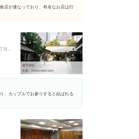
食店が連なっており、有名なお店は行
大阪府大阪市北区曾根崎２丁目５-４
/
露天神社
出典：
ohatendori.com
り、カップルでお参りすると結ばれる
会