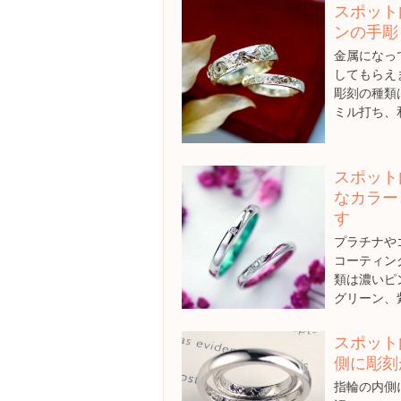
スポット
ンの手彫
金属になっ
してもらえ
彫刻の種類
ミル打ち、
スポット
なカラー
す
プラチナや
コーティン
類は濃いピ
グリーン、
スポット
側に彫刻
指輪の内側