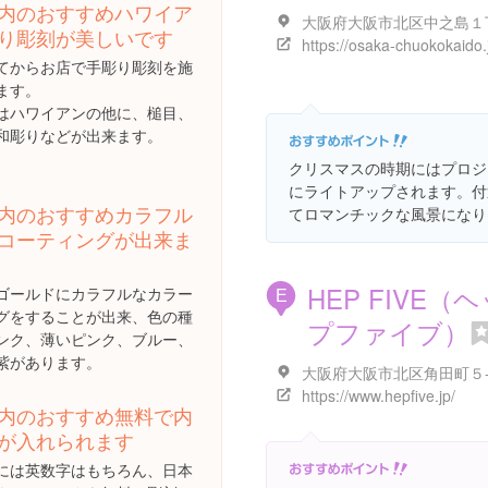
内のおすすめハワイア
り彫刻が美しいです
https://osaka-chuokokaido.
てからお店で手彫り彫刻を施
ます。
はハワイアンの他に、槌目、
和彫りなどが出来ます。
クリスマスの時期にはプロジ
にライトアップされます。付
内のおすすめカラフル
てロマンチックな風景になり
コーティングが出来ま
HEP FIVE（
ゴールドにカラフルなカラー
E
グをすることが出来、色の種
プファイブ）
ンク、薄いピンク、ブルー、
紫があります。
大阪府大阪市北区角田町５
https://www.hepfive.jp/
内のおすすめ無料で内
が入れられます
には英数字はもちろん、日本