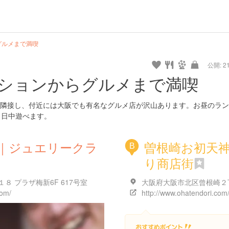
グルメまで満喫
公開: 21
ションからグルメまで満喫
隣接し、付近には大阪でも有名なグルメ店が沢山あります。お昼のラン
1日中遊べます。
m｜ジュエリークラ
曽根崎お初天
B
り商店街
 プラザ梅新6F 617号室
大阪府大阪市北区曾根崎２
com/
http://www.ohatendori.com