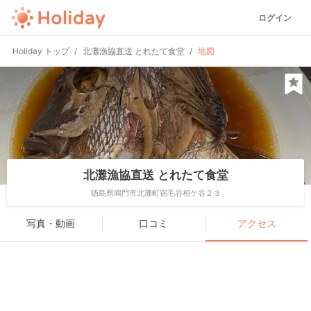
ログイン
Holiday トップ
北灘漁協直送 とれたて食堂
地図
北灘漁協直送 とれたて食堂
徳島県鳴門市北灘町宿毛谷相ケ谷２３
写真・動画
口コミ
アクセス