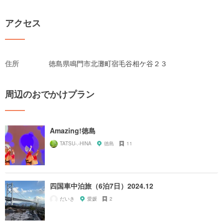
アクセス
住所
徳島県鳴門市北灘町宿毛谷相ケ谷２３
周辺のおでかけプラン
Amazing!徳島
TATSU-.-HINA
徳島
11
四国車中泊旅（6泊7日）2024.12
だいき
愛媛
2