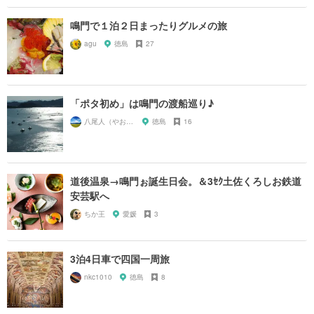
鳴門で１泊２日まったりグルメの旅
agu
徳島
27
「ポタ初め」は鳴門の渡船巡り♪
八尾人（やおんちゅ）
徳島
16
道後温泉→鳴門ぉ誕生日会。＆3ｾｸ土佐くろしお鉄道
安芸駅へ
ちか王
愛媛
3
3泊4日車で四国一周旅
nkc1010
徳島
8