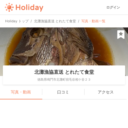
ログイン
Holiday トップ
北灘漁協直送 とれたて食堂
写真・動画一覧
北灘漁協直送 とれたて食堂
徳島県鳴門市北灘町宿毛谷相ケ谷２３
写真・動画
口コミ
アクセス