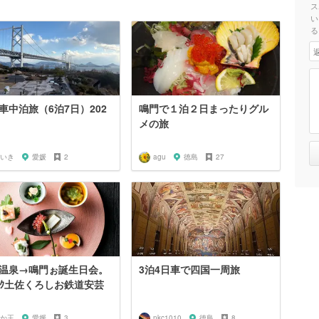
ス
い
る
車中泊旅（6泊7日）202
鳴門で１泊２日まったりグル
メの旅
いき
愛媛
2
agu
徳島
27
温泉→鳴門ぉ誕生日会。
3泊4日車で四国一周旅
ｾｸ土佐くろしお鉄道安芸
か王
愛媛
3
nkc1010
徳島
8