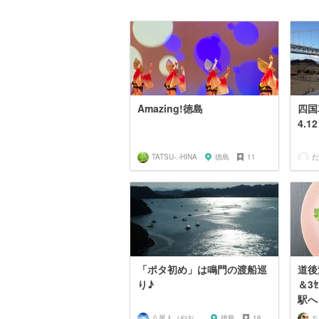
Amazing!徳島
四国
4.12
TATSU-.-HINA
徳島
11
だ
「ポタ初め」は鳴門の渡船巡
道後
り♪
＆3
駅へ
八尾人（やおんちゅ）
徳島
16
ち