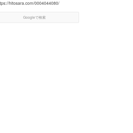
ttps://hitosara.com/0004044080/
Googleで検索