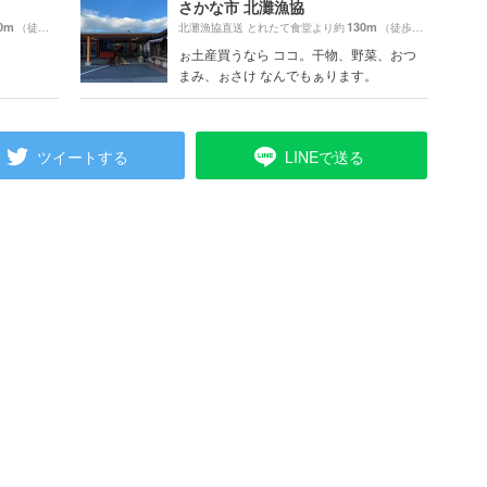
さかな市 北灘漁協
0m
130m
（徒歩23分）
北灘漁協直送 とれたて食堂より約
（徒歩3分）
ぉ土産買うなら ココ。干物、野菜、おつ
まみ、ぉさけ なんでもぁります。
ツイートする
LINEで送る