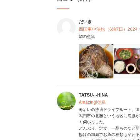
だいき
四国車中泊旅（6泊7日）2024.
鯛の煮魚
TATSU-.-HINA
Amazing!徳島
海沿いの快適ドライブルート、国
鳴門市の北灘という地区に漁協が
く伺いました。
どんぶり、定食、一品ものなど新
揚げの加減でお魚の種類も変わる