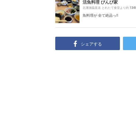
活魚料理 びんび家
134
北灘漁協直送 とれたて食堂より約
魚料理が 全て絶品っ!!
シェアする