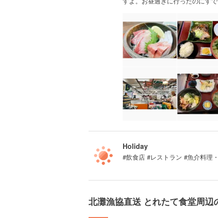
すよ。お昼過ぎに行ったのにすで
Holiday
#飲食店 #レストラン #魚介料理
北灘漁協直送 とれたて食堂周辺