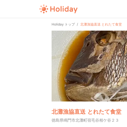
Holiday トップ
北灘漁協直送 とれたて食堂
北灘漁協直送 とれたて食堂
徳島県鳴門市北灘町宿毛谷相ケ谷２３