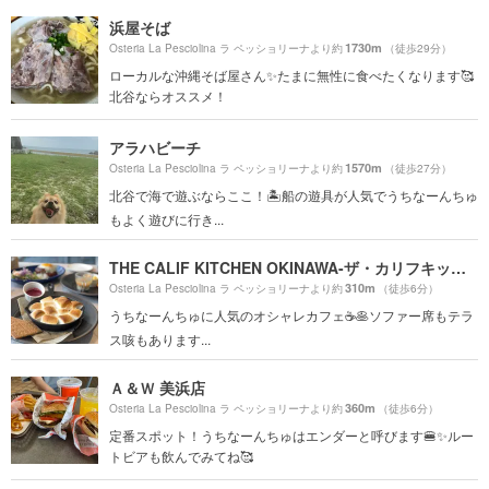
浜屋そば
1730m
Osteria La Pesciolina ラ ペッショリーナより約
（徒歩29分）
ローカルな沖縄そば屋さん✨たまに無性に食べたくなります🥰
北谷ならオススメ！
アラハビーチ
1570m
Osteria La Pesciolina ラ ペッショリーナより約
（徒歩27分）
北谷で海で遊ぶならここ！🏝船の遊具が人気でうちなーんちゅ
もよく遊びに行き...
THE CALIF KITCHEN OKINAWA-ザ・カリフキッチン沖縄-
310m
Osteria La Pesciolina ラ ペッショリーナより約
（徒歩6分）
うちなーんちゅに人気のオシャレカフェ☕️🥞ソファー席もテラ
ス咳もあります...
Ａ＆Ｗ 美浜店
360m
Osteria La Pesciolina ラ ペッショリーナより約
（徒歩6分）
定番スポット！うちなーんちゅはエンダーと呼びます🍔✨ルー
トビアも飲んでみてね🥰