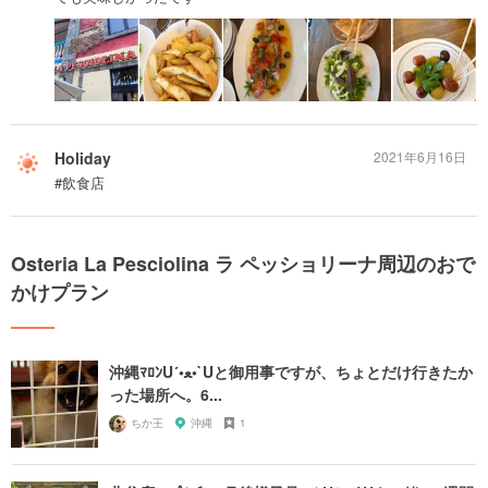
Holiday
2021年6月16日
#飲食店
Osteria La Pesciolina ラ ペッショリーナ周辺のおで
かけプラン
沖縄ﾏﾛﾝU´•ﻌ•`Uと御用事ですが、ちょとだけ行きたか
った場所へ。6...
ちか王
沖縄
1