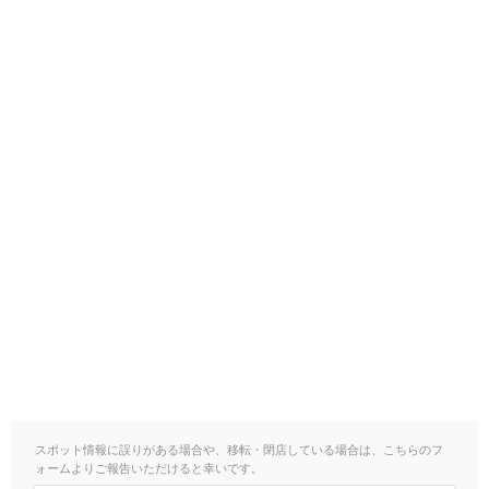
スポット情報に誤りがある場合や、移転・閉店している場合は、こちらのフ
ォームよりご報告いただけると幸いです。