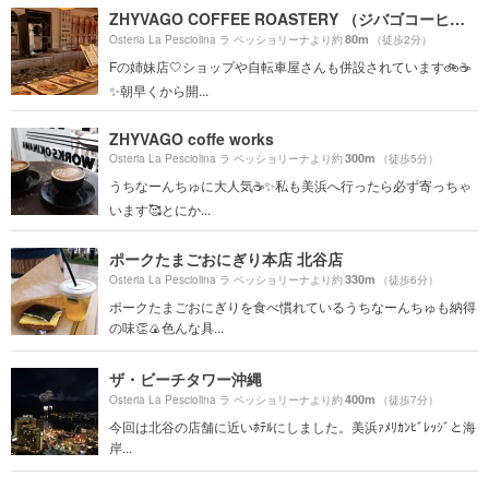
ZHYVAGO COFFEE ROASTERY （ジバゴコーヒーローステリー）北谷町美浜
80m
Osteria La Pesciolina ラ ペッショリーナより約
（徒歩2分）
Fの姉妹店🤍ショップや自転車屋さんも併設されています🚲☕️
✨朝早くから開...
ZHYVAGO coffe works
300m
Osteria La Pesciolina ラ ペッショリーナより約
（徒歩5分）
うちなーんちゅに大人気☕️✨私も美浜へ行ったら必ず寄っちゃ
います🥰とにか...
ポークたまごおにぎり本店 北谷店
330m
Osteria La Pesciolina ラ ペッショリーナより約
（徒歩6分）
ポークたまごおにぎりを食べ慣れているうちなーんちゅも納得
の味👏🍙色んな具...
ザ・ビーチタワー沖縄
400m
Osteria La Pesciolina ラ ペッショリーナより約
（徒歩7分）
今回は北谷の店舗に近いﾎﾃﾙにしました。美浜ｧﾒﾘｶﾝﾋﾞﾚｯｼﾞと海
岸...