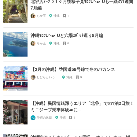
北谷店ｫｰﾌﾟﾝ１ヶ月後様子見ﾏﾛﾝU´•ﻌ•`Uも一緒の1週間
7月編
ちか王
沖縄
1
沖縄ﾏﾛﾝU´•ﻌ•`Uと穴場ｽﾎﾟｯﾄ巡り8月編
ちか王
沖縄
6
【2月の沖縄】🌴国道58号線で冬のバカンス
しむらというもの
沖縄
0
【沖縄】異国情緒漂うエリア「北谷」での1泊2日旅！
ミニジープ乗車体験🚙に...
沖縄の休日
沖縄
1