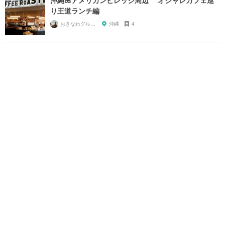
沖縄🌺アメリカンビレッジ周辺 オシャレカフェ巡
り王道ランチ編
おきなわグルメガール🌺
沖縄
4