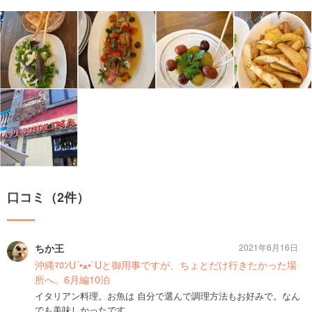
口コミ（2件）
ちか王
2021年6月16日
沖縄ﾏﾛﾝU´•ﻌ•`Uと御用事ですが、ちょとだけ行きたかった場
所へ。6月編10泊
イタリアン料理。お魚は 自分で選んで調理方法もお好みで。なん
でも美味しかったです