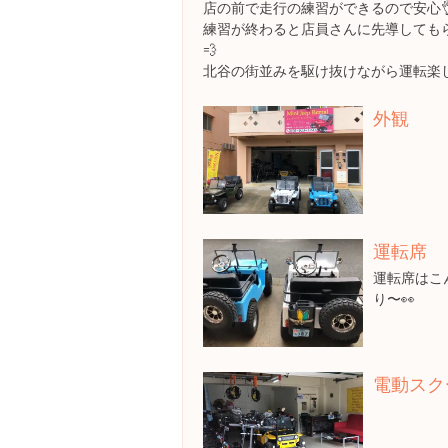
店の前で走行の練習ができるので安心
練習が終わると店員さんに先導してもら
💨
北谷の街並みを駆け抜けながら運転楽し
外観
運転席
運転席はこ
り〜👀
電動スク