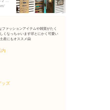
沖縄県中頭郡北谷町美浜34-２ レクー沖縄北谷 1F
om/
風なファッションアイテムや雑貨がたく
しくなっちゃいます🤣とにかく可愛い
土産にもオススメ🤗
店内
グッズ