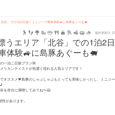
hot
type
star
camera
home
settings
profile
print
rank
mail
lock
calendar
access
北谷」での1泊2日旅！ミニジープ乗車体験🚙に島豚あぐーも🐖
最終更新日: 23/
e
walking
cycling
nature
stroll
art
camp
history
castle
temple
cafe
gourmet
onsen
outdoor
world
public bath
shopping
general
railr
漂うエリア「北谷」での1泊2日
heritage
store
体験🚙に島豚あぐーも🐖
go
の一泊二日旅プラン🌺
メリカンテイストが色濃く現れる人気エリアです！
でオススメ💗島豚のしゃぶしゃぶもとっても美味しかったし、ミニジ
♪
谷を存分に満喫してみてね〜🤗
能性があります。