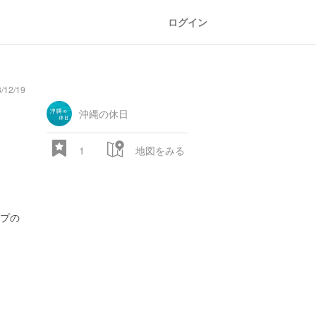
ログイン
12/19
oad
train
comic
mountain
sports
fishing
bbq
fashion
tradition
music
baby
camera
amusement
aquarium
sea
ball
baer
bell
flo
park
沖縄の休日
1
地図をみる
ープの
28.522 px