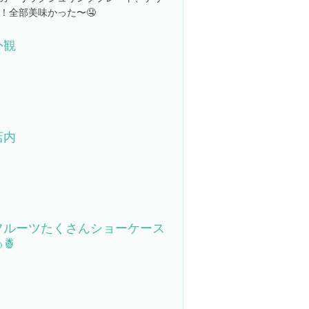
！全部美味かった〜🤤
外観
店内
フルーツたくさんショーケース
🍍