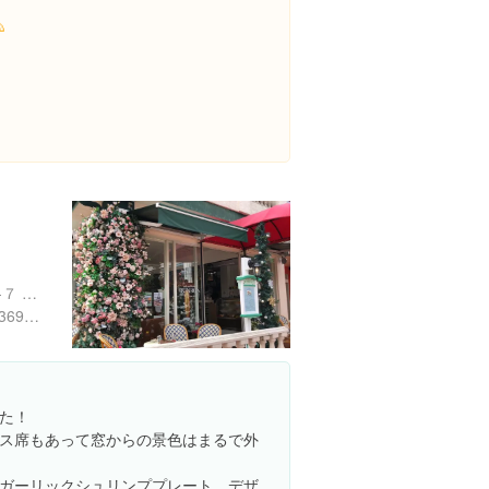

沖縄県中頭郡北谷町美浜９-７ PLAZA-F 1階
https://hitosara.com/0004036975/?cid=gm_hp
た！
ス席もあって窓からの景色はまるで外
ガーリックシュリンププレート、デザ