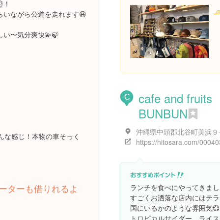
！

いながら公道を走れます😆
い〜気分爽快💫🍃
cafe and fruits
C
BUNBUN
んな感じ！本物の車そっく
ーターも借りれるよ
ランチを食べにやってきまし
すごくお洒落な店内にはテラ
国にいるかのような雰囲気💞
トロピカルサイダー、ライス