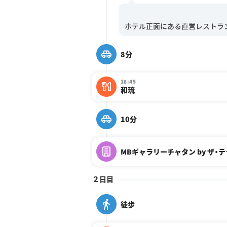
8分
18:45
和琉
10分
MBギャラリーチャタン by ザ・
２日目
徒歩