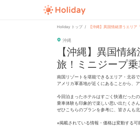
user
pin
tel
time
url
guide
Holiday トップ
【沖縄】異国情緒漂うエリア「
沖縄
date
child
solitary
pet
driv
【沖縄】異国情緒
旅！ミニジープ乗車
tokyo
kanagawa
osaka
kyoto
hyo
南国リゾートを堪能できるエリア・北谷で
アメリカ軍基地が近くにあることから、ア
今回泊まったホテルはすごく快適だったの
乗車体験も印象的で楽しい思い出たくさん
ぜひこちらのプランを参考に、皆さんも北
※掲載されている情報・価格は変動する可