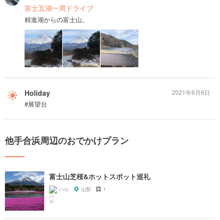
富士五湖一周ドライブ
精進湖からの富士山。
Holiday
2021年6月6日
#展望台
他手合浜周辺のおでかけプラン
富士山芝桜&ホットスポット巡礼
ハル
山梨
1