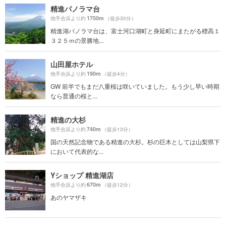
精進パノラマ台
1750m
他手合浜より約
（徒歩30分）
精進湖パノラマ台は、富士河口湖町と身延町にまたがる標高１
３２５ｍの景勝地...
山田屋ホテル
190m
他手合浜より約
（徒歩4分）
GW 前半でもまだ八重桜は咲いていました。もう少し早い時期
なら普通の桜と...
精進の大杉
740m
他手合浜より約
（徒歩13分）
国の天然記念物である精進の大杉。杉の巨木としては山梨県下
において代表的な...
Yショップ 精進湖店
670m
他手合浜より約
（徒歩12分）
あのヤマザキ