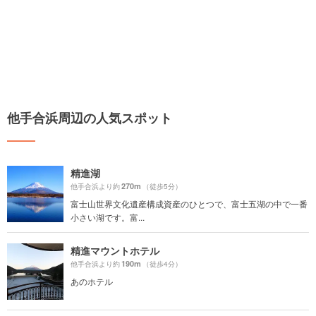
他手合浜周辺の人気スポット
精進湖
270m
他手合浜より約
（徒歩5分）
富士山世界文化遺産構成資産のひとつで、富士五湖の中で一番
小さい湖です。富...
精進マウントホテル
190m
他手合浜より約
（徒歩4分）
あのホテル