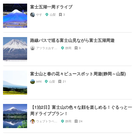
富士五湖一周ドライブ
やす
山梨
3
路線バスで巡る富士山見ながら富士五湖周遊
アツラエおすすめ旅プラン！
静岡
9
富士山と春の花々ビュースポット周遊(静岡～山梨)
seki
山梨
21
【1泊2日】富士山の色々な顔を楽しめる！ぐるっと一
周ドライブプラン！
ウェブトラベル 溝部
静岡
24