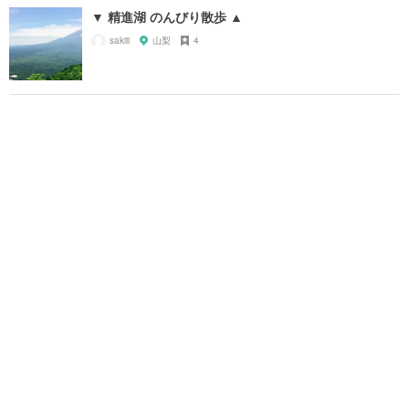
▼ 精進湖 のんびり散歩 ▲
sakiii
山梨
4