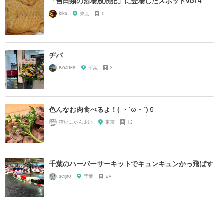
「吉田類の酒場放浪記」に登場したスポットvol.4
kiko
東京
0
ヂバ
Kosuke
千葉
2
色んなお肉食べるよ！( ・`ω・´)９
猫松にゃん太郎
東京
12
千葉のハーバーサーキットでキュンキュンかっ飛ばす
seijiro
千葉
24