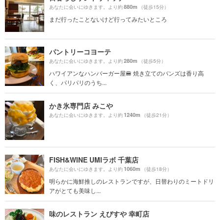
880m
あなたに会いにゆきます。より約
（徒歩15分）
まだ行ったことないけど行ってみたいところ
パントリーコヨーテ
280m
あなたに会いにゆきます。より約
（徒歩5分）
ハワイアンなハンバーガー屋🍔 焼き立てのバンズは香り高
く、パリパリのうち...
かき氷専門店 みこや
1240m
あなたに会いにゆきます。より約
（徒歩21分）
FISH&WINE UMIラボ 千葉店
1060m
あなたに会いにゆきます。より約
（徒歩18分）
明らかに海鮮推しのレストランですが、日替わりのミートドリ
アがとても美味し...
味のレストラン えびすや 幸町店