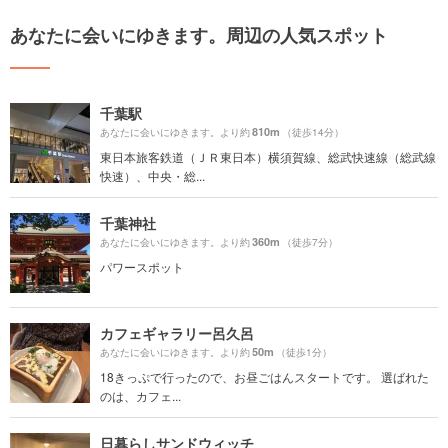
あなたに会いにゆきます。周辺の人気スポット
千葉駅
810m
あなたに会いにゆきます。より約
（徒歩14分）
東日本旅客鉄道（ＪＲ東日本）横須賀線、総武快速線（総武線
快速）、中央・総...
千葉神社
360m
あなたに会いにゆきます。より約
（徒歩7分）
パワースポット
カフェギャラリー呂久呂
50m
あなたに会いにゆきます。より約
（徒歩1分）
18きっぷで行ったので、お昼ごはんスタートです。 選ばれた
のは、カフェ...
日暮らしサンドウィッチ