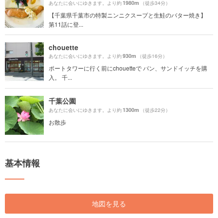
1980m
あなたに会いにゆきます。より約
（徒歩34分）
【千葉県千葉市の特製ニンニクスープと生鮭のバター焼き】
第11話に登...
chouette
930m
あなたに会いにゆきます。より約
（徒歩16分）
ポートタワーに行く前にchouetteで パン、サンドイッチを購
入。 千...
千葉公園
1300m
あなたに会いにゆきます。より約
（徒歩22分）
お散歩
基本情報
地図を見る