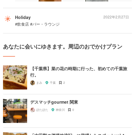
Holiday
2022年2月27日
#飲食店 #バー・ラウンジ
あなたに会いにゆきます。周辺のおでかけプラン
【千葉県】菜の花の時期に行った、初めての千葉旅
行。
まみ
千葉
2
デスマッチgourmet 関東
ぽたぽた
神奈川
0