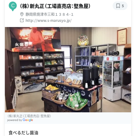
（株）新丸正（工場直売店：堅魚屋）
C
5
静岡県焼津市三和１３８４-１
http://www.s-marusyo.jp/
（株）新丸正（工場直売店：堅魚屋）
G
oogle Places
食べるだし醤油