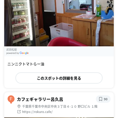
武田松姫
G
oogle Places
ニンニクトマトらー油
このスポットの詳細を見る
カフェギャラリー呂久呂
F
90
千葉県千葉市中央区中央３丁目４-１０ 野口ビル １階
https://rokuro.cafe/