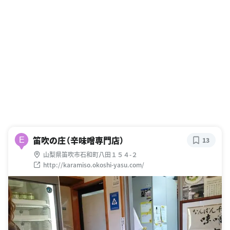
笛吹の庄（辛味噌専門店）
E
13
山梨県笛吹市石和町八田１５４-２
http://karamiso.okoshi-yasu.com/