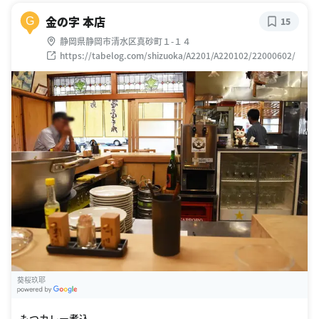
金の字 本店
G
15
静岡県静岡市清水区真砂町１-１４
https://tabelog.com/shizuoka/A2201/A220102/22000602/
葵桜玖耶
G
oogle Places
もつカレー煮込