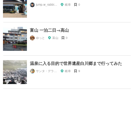
jump.w_rabbitkun
岐阜
0
富山 一泊二日→高山
ゆっと
富山
0
温泉に入る目的で世界遺産白川郷まで行ってみた
サンタ・デラックス
岐阜
9