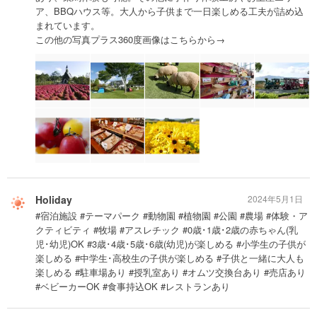
ア、BBQハウス等。大人から子供まで一日楽しめる工夫が詰め込
まれています。
この他の写真プラス360度画像はこちらから→
Holiday
2024年5月1日
#宿泊施設 #テーマパーク #動物園 #植物園 #公園 #農場 #体験・ア
クティビティ #牧場 #アスレチック #0歳･1歳･2歳の赤ちゃん(乳
児･幼児)OK #3歳･4歳･5歳･6歳(幼児)が楽しめる #小学生の子供が
楽しめる #中学生･高校生の子供が楽しめる #子供と一緒に大人も
楽しめる #駐車場あり #授乳室あり #オムツ交換台あり #売店あり
#ベビーカーOK #食事持込OK #レストランあり