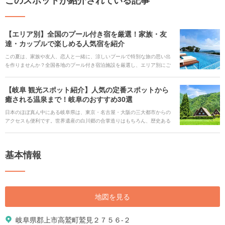
【エリア別】全国のプール付き宿を厳選！家族・友
達・カップルで楽しめる人気宿を紹介
この夏は、家族や友人、恋人と一緒に、涼しいプールで特別な旅の思い出
を作りませんか？全国各地のプール付き宿泊施設を厳選し、エリア別にご
紹介します。温泉とプールを両方楽しめる宿、息をのむようなインフィニ
ティプール、ロマンチックなナイトプールなど、楽しみ方は多種多様で
【岐阜 観光スポット紹介】人気の定番スポットから
す。各宿泊施設の周辺には、美味しいグルメや観光スポットも充実してい
癒される温泉まで！岐阜のおすすめ30選
るので、旅の計画に役立ててください！ 気になる宿を見つけたら、心から
おすすめできる宿泊施設のみをご紹介するホテル・旅館の宿泊予約サービ
日本のほぼ真ん中にある岐阜県は、東京・名古屋・大阪の三大都市からの
ス<b><u>[Relux(リラックス)](https://rlx.jp/)</u></b>で予約しましょう。
アクセスも便利です。世界遺産の白川郷の合掌造りはもちろん、歴史ある
提供：KDDI株式会社
古い町並みをのんびりと散策できるスポットがたくさんです。町歩きをし
ながら、インスタ映えするスポットを巡るなど、旅のバリエーションも豊
かで、魅力にあふれています。 雄大な山々や清流を眺めて大自然を身近に
基本情報
感じながら、レジャーを楽しみ、美味しいご当地グルメを味わい、豊かな
温泉に入って、体も心も満たされる岐阜のおすすめスポットをご紹介しま
す。
地図を見る
岐阜県郡上市高鷲町鷲見２７５６-２