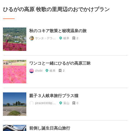
ひるがの高原 牧歌の里周辺のおでかけプラン
秋のコキア散策と秘境温泉の旅
サンタ・デラックス
岐阜
2
ワンコと一緒にひるがの高原三昧
chobi
岐阜
2
親子３人岐阜旅行プラス猫
peace0309peace
富山
0
前倒し誕生日高山旅行