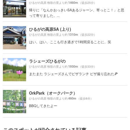
1460m
ひるがの高原 牧歌の里より約
（徒歩25分）
帰りに「なんかおっきいSAあるジャーン、寄っとこ！」と思
って寄りました。...
ひるがの高原SA (上り)
1310m
ひるがの高原 牧歌の里より約
（徒歩22分）
はい、はい、ここも行き過ぎで1時間戻ることに、笑
ラシェーズひるがの
1930m
ひるがの高原 牧歌の里より約
（徒歩33分）
またまた ラシェーズさんでピザランチ ピザ撮り忘れた🍕
OrkPark（オークパーク）
460m
ひるがの高原 牧歌の里より約
（徒歩8分）
BBQしてきたよー
このスポットが紹介されている記事