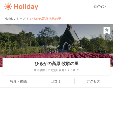
ログイン
Holiday トップ
ひるがの高原 牧歌の里
ひるがの高原 牧歌の里
岐阜県郡上市高鷲町鷲見２７５６-２
写真・動画
口コミ
アクセス