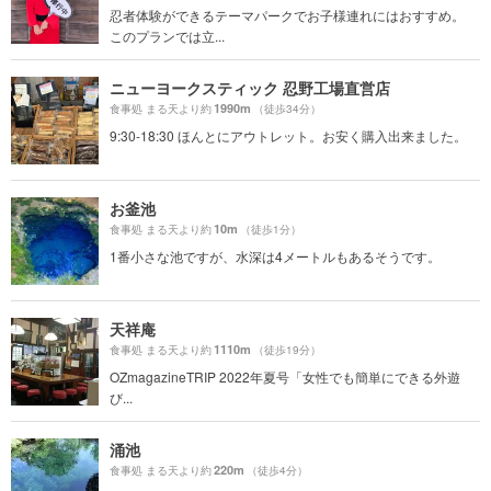
忍者体験ができるテーマパークでお子様連れにはおすすめ。
このプランでは立...
ニューヨークスティック 忍野工場直営店
1990m
食事処 まる天より約
（徒歩34分）
9:30-18:30 ほんとにアウトレット。お安く購入出来ました。
お釜池
10m
食事処 まる天より約
（徒歩1分）
1番小さな池ですが、水深は4メートルもあるそうです。
天祥庵
1110m
食事処 まる天より約
（徒歩19分）
OZmagazineTRIP 2022年夏号「女性でも簡単にできる外遊
び...
涌池
220m
食事処 まる天より約
（徒歩4分）