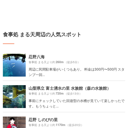
食事処 まる天周辺の人気スポット
忍野八海
260m
食事処 まる天より約
（徒歩5分）
周辺に民間駐車場がいくつもあり。 料金は300円〜500円 スタ
ンプ一回...
山梨県立 富士湧水の里 水族館（森の水族館）
720m
食事処 まる天より約
（徒歩13分）
事前にチェックしていた回遊型の水槽が見ていて楽しかったで
す。もうちょっと...
忍野 しのびの里
1170m
食事処 まる天より約
（徒歩20分）