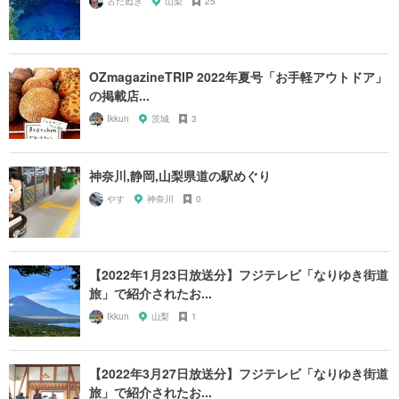
古だぬき
山梨
25
OZmagazineTRIP 2022年夏号「お手軽アウトドア」
の掲載店...
Ikkun
茨城
3
神奈川,静岡,山梨県道の駅めぐり
やす
神奈川
0
【2022年1月23日放送分】フジテレビ「なりゆき街道
旅」で紹介されたお...
Ikkun
山梨
1
【2022年3月27日放送分】フジテレビ「なりゆき街道
旅」で紹介されたお...