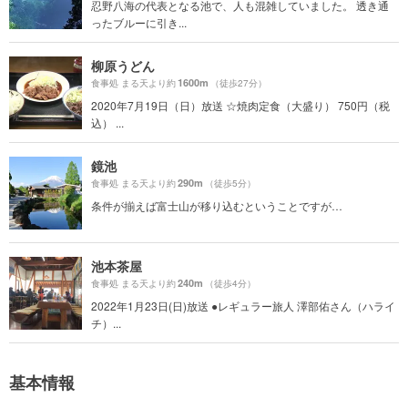
忍野八海の代表となる池で、人も混雑していました。 透き通
ったブルーに引き...
柳原うどん
1600m
食事処 まる天より約
（徒歩27分）
2020年7月19日（日）放送 ☆焼肉定食（大盛り） 750円（税
込） ...
鏡池
290m
食事処 まる天より約
（徒歩5分）
条件が揃えば富士山が移り込むということですが…
池本茶屋
240m
食事処 まる天より約
（徒歩4分）
2022年1月23日(日)放送 ●レギュラー旅人 澤部佑さん（ハライ
チ）...
基本情報