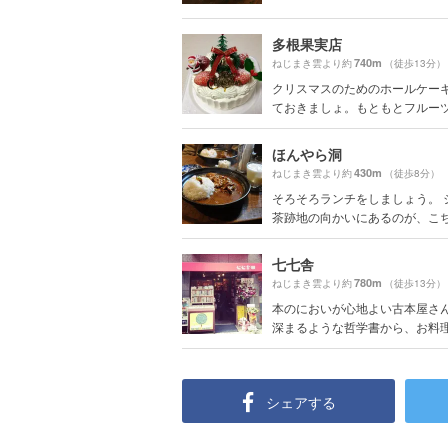
多根果実店
740m
ねじまき雲より約
（徒歩13分）
クリスマスのためのホールケー
ておきましょ。もともとフルーツパ
ほんやら洞
430m
ねじまき雲より約
（徒歩8分）
そろそろランチをしましょう。 
茶跡地の向かいにあるのが、こちら
七七舎
780m
ねじまき雲より約
（徒歩13分）
本のにおいが心地よい古本屋さ
深まるような哲学書から、お料理な
シェアする