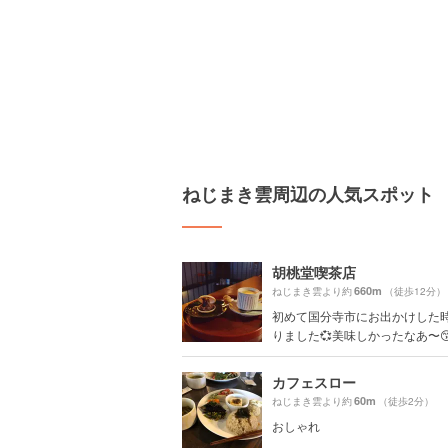
ねじまき雲周辺の人気スポット
胡桃堂喫茶店
660m
ねじまき雲より約
（徒歩12分）
初めて国分寺市にお出かけした
りました💞美味しかったなあ〜😙何
カフェスロー
60m
ねじまき雲より約
（徒歩2分）
おしゃれ