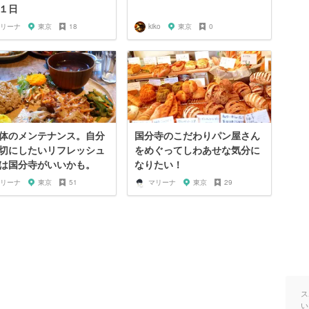
１日
リーナ
東京
18
kiko
東京
0
体のメンテナンス。自分
国分寺のこだわりパン屋さん
切にしたいリフレッシュ
をめぐってしわあせな気分に
は国分寺がいいかも。
なりたい！
リーナ
東京
51
マリーナ
東京
29
ス
い