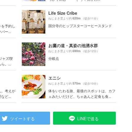
Life Size Cribe
620m
ねじまき雲より約
（徒歩11分）
国分寺のヒップスターコーヒースタンド
キを予約し
ー...
お鷹の道・真姿の池湧水群
690m
ねじまき雲より約
（徒歩12分）
ジャズ喫
分岐点
。...
エニシ
570m
ねじまき雲より約
（徒歩10分）
ん。考えが
体をいたわる旅、最後のスポットは、カフ
ど...
ェみたいだけど、ちゃあんと定食も食...
ツイートする
LINEで送る