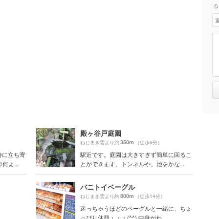
る
殿ヶ谷戸庭園
350m
ねじまき雲より約
（徒歩6分）
時に立ち寄
駅近です。庭園は大きすぎず簡単に回るこ
よ...
とができます。トンネルや、池をかな...
バニトイベーグル
800m
ねじまき雲より約
（徒歩14分）
迷っちゃうほどのベーグルと一緒に、ちょ
っぴり休憩・・・(^^) 中身がわ...