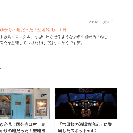
2016年5月20日
ゆかりの地だった！聖地巡礼の１日
まき鳥クロニクル」を思い出させるような店名の珈琲店「ねじ
春樹を意識してつけたわけではないそうです笑。
ン
き必見！国分寺は村上春
「吉田類の酒場放浪記」に登
かりの地だった！聖地巡
場したスポットvol.2