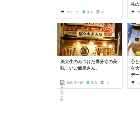
礼の
マリーナ
東京
35
マ
美大生のみつけた国分寺の美
心と
味しいご飯屋さん。
を大
デー
鶴元 怜一郎
東京
10
マ