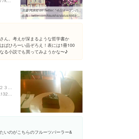
https://www.facebook.com/77kkbng/
古書 汽水社 on Twitter: "今日オープンの七七舎へ。とても良い感じで ...
出典：
twitter.com/kisuisha/status/695801438740480001
さん。考えが深まるような哲学書か
はばひろーい品ぞろえ！表には1冊100
なる小説でも買ってみようかな〜♪
東京都国分寺市本町２丁目２３-２ ひまわり 荘
https://tabelog.com/tokyo/A1325/A132502/13058915/
たいのがこちらのフルーツパーラー&