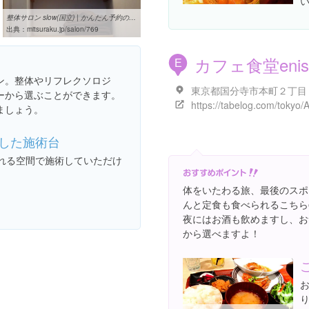
整体サロン slow(国立) | かんたん予約のEPARKリラク&エステ
出典：
mitsuraku.jp/salon/769
カフェ食堂enis
E
ン。整体やリフレクソロジ
ーから選ぶことができます。
ましょう。
した施術台
れる空間で施術していただけ
体をいたわる旅、最後のスポ
んと定食も食べられるこちらen
夜にはお酒も飲めますし、お
から選べますよ！