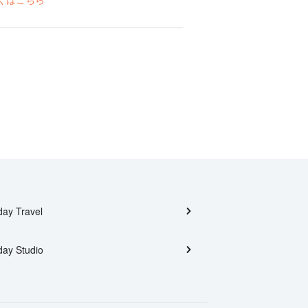
day Travel
day Studio