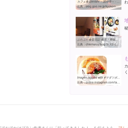
カフェ食堂enishi ～国分寺～ - プロ家庭菜園家のやさい畑日記 ...
出典：
blog.goo.ne.jp/kyokoma2-1978/e/6c16622a9ffd843a59c4038b8169d87d
ぶたぶた食堂日記 発見！美味しいカフェ食堂 国分寺enishi
出典：
chiemaruy.blog76.fc2.com/blog-entry-784.html
Images tagged with #マダツボミ on instagram
出典：
online-instagram.com/tag/%E3%83%9E%E3%83%80%E3%83%84%E3%83%9C%E3%83%9F/966580635647116179
言でおでかけプラン作者さんに「行ってきました！」を伝えよう。
詳し