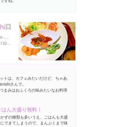
いですね。
hi
東京都国分寺市本町２丁目９-３ 橘ビル B1F
https://tabelog.com/tokyo/A1325/A132502/13150280/
ットは、カフェみたいだけど、ちゃあ
ishiさんで。
つまみはおふくろの味みたいなお料理
ごはん大盛り無料！
おかずの種類も多いうえ、ごはんも大盛
りにできてしまうので、まんぷくまで味