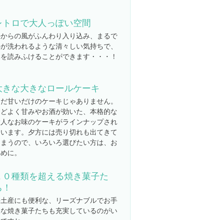
レトロで大人っぽい空間
外からの風がふんわり入り込み、まるで
心が洗われるような清々しい気持ちで、
本を読みふけることができます・・・！
大きな大きなロールケーキ
ただ甘いだけのケーキじゃありません。
ほどよく甘みやお酒が効いた、本格的な
大人なお味のケーキがラインナップされ
ています。夕方には売り切れも出てきて
しまうので、いろいろ選びたい方は、お
早めに。
１０種類を超える焼き菓子た
ち！
手土産にも便利な、リーズナブルでお手
軽な焼き菓子たちも充実しているのがい