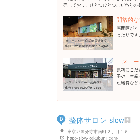
売しており、ひとつひとつこだわりの
開放的な
席間隔がと
ったりでき
カフェスロー 化学物質過敏症知ってね☆映画祭
出典：
mcscinema2011.blog41.fc2.com/blog-entry-16.html
「スロー
原料にこだ
子や、生産
た雑貨など
カフェ・スロー（国分寺） – チャリカフェ
出典：
ccc-cc.cc/?p=3535
整体サロン slow
D
東京都国分寺市南町２丁目１６-２１ 冨士ビル 1階
http://slow-kokubunji.com/