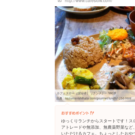
http://www.cafeslow.com/
カフェスロー［国分寺］［ランチ］ - TWCB
出典：
kazumanishihata.com/gourmet/lunch/1250.html
ゆっくりランチからスタートです！ス
アトレードや無添加、無農薬野菜など
いただけるカフェ。ちょっとしたおや