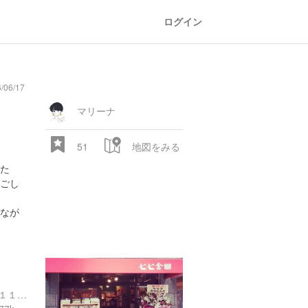
ログイン
/06/17
フ
マリーナ
51
地図をみる
た
ごし
なが
東京都国分寺市本町３丁目１１-１６ キーパーク V 1階