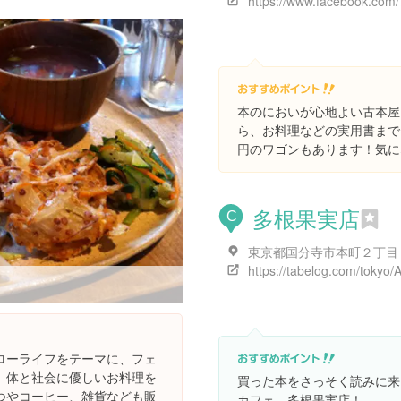
本のにおいが心地よい古本屋
ら、お料理などの実用書まで
円のワゴンもあります！気に
多根果実店
C
ローライフをテーマに、フェ
、体と社会に優しいお料理を
買った本をさっそく読みに来
つやコーヒー、雑貨なども販
カフェ、多根果実店！