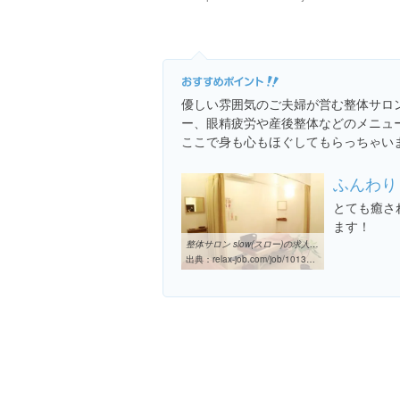
優しい雰囲気のご夫婦が営む整体サロ
ー、眼精疲労や産後整体などのメニュ
ここで身も心もほぐしてもらっちゃい
ふんわり
とても癒さ
ます！
整体サロン slow(スロー)の求人｜リジョブ
出典：
relax-job.com/job/1013488