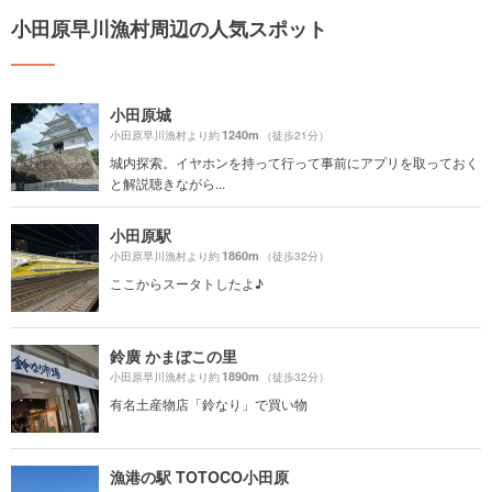
小田原早川漁村周辺の人気スポット
小田原城
1240m
小田原早川漁村より約
（徒歩21分）
城内探索。イヤホンを持って行って事前にアプリを取っておく
と解説聴きながら...
小田原駅
1860m
小田原早川漁村より約
（徒歩32分）
ここからスータトしたよ♪
鈴廣 かまぼこの里
1890m
小田原早川漁村より約
（徒歩32分）
有名土産物店「鈴なり」で買い物
漁港の駅 TOTOCO小田原