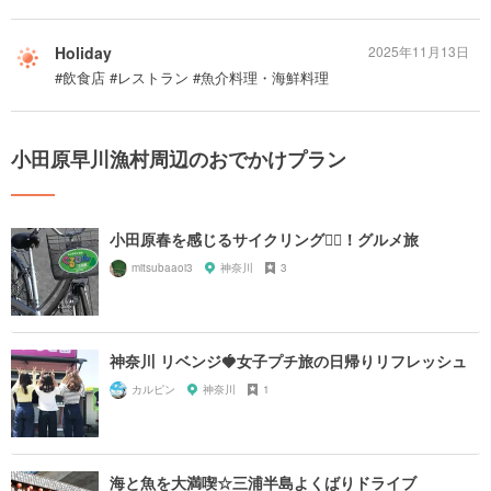
Holiday
2025年11月13日
#飲食店 #レストラン #魚介料理・海鮮料理
小田原早川漁村周辺のおでかけプラン
小田原春を感じるサイクリング🚴‍♀️！グルメ旅
mitsubaaoi3
神奈川
3
神奈川 リベンジ🍓女子プチ旅の日帰りリフレッシュ
カルピン
神奈川
1
海と魚を大満喫☆三浦半島よくばりドライブ