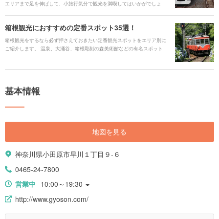
エリアまで足を伸ばして、小旅行気分で観光を満喫してはいかがでしょ
う。今回は、大人気の千葉・浦安の東京ディズニーランドから、横浜、鎌
倉に箱根湯本、そして長野・軽井沢まで、山手線の駅から1時間半以内で行
箱根観光におすすめの定番スポット35選！
けるエリアと、そのエリアおすすめのスポットをご紹介します。
箱根観光をするなら必ず押さえておきたい定番観光スポットをエリア別に
ご紹介します。 温泉、大涌谷、箱根彫刻の森美術館などの有名スポット
や、箱根登山電車、ケーブルカー、海賊船などの箱根ならではの乗り物も
ありますよ。
基本情報
地図を見る
神奈川県小田原市早川１丁目９-６
0465-24-7800
営業中
10:00～19:30
http://www.gyoson.com/