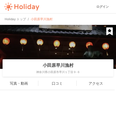
ログイン
Holiday トップ
小田原早川漁村
小田原早川漁村
神奈川県小田原市早川１丁目９-６
写真・動画
口コミ
アクセス