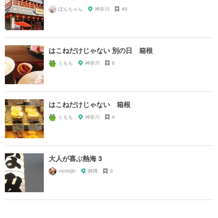
ぽんちゃん
神奈川
40
はこねだけじゃない 別の日 箱根
ともも
神奈川
6
はこねだけじゃない 箱根
ともも
神奈川
4
大人が喜ぶ熱海 3
nemojin
静岡
3