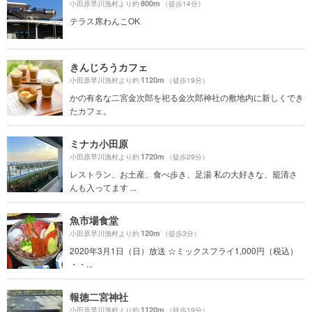
800m
小田原早川漁村より約
（徒歩14分）
テラス席わんこOK
きんじろうカフェ
1120m
小田原早川漁村より約
（徒歩19分）
かの有名な二宮金次郎を祀る金次郎神社の敷地内に新しくでき
たカフェ。
ミナカ小田原
1720m
小田原早川漁村より約
（徒歩29分）
レストラン、お土産、食べ歩き、足湯 私の大好きな、籠清さ
んも入ってます ...
魚市場食堂
120m
小田原早川漁村より約
（徒歩3分）
2020年3月1日（日）放送 ☆ミックスフライ1,000円（税込）
・・...
報徳二宮神社
1120m
小田原早川漁村より約
（徒歩19分）