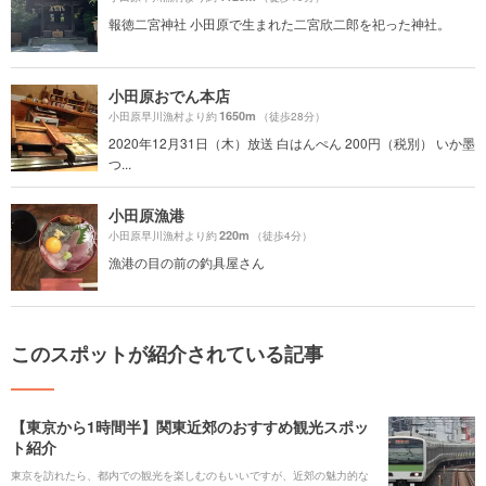
報徳二宮神社 小田原で生まれた二宮欣二郎を祀った神社。
小田原おでん本店
1650m
小田原早川漁村より約
（徒歩28分）
2020年12月31日（木）放送 白はんぺん 200円（税別） いか墨
つ...
小田原漁港
220m
小田原早川漁村より約
（徒歩4分）
漁港の目の前の釣具屋さん
このスポットが紹介されている記事
【東京から1時間半】関東近郊のおすすめ観光スポッ
ト紹介
東京を訪れたら、都内での観光を楽しむのもいいですが、近郊の魅力的な