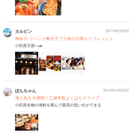
カルピン
2017年5月9日
神奈川 リベンジ🍓女子プチ旅の日帰りリフレッシュ
小田原方面へ🚗
ぽんちゃん
2015年4月20日
海と魚を大満喫☆三浦半島よくばりドライブ
小田原名物の海鮮を囲んで最高の思い出ができる