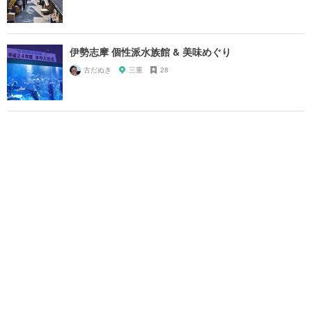
伊勢志摩 個性派水族館 & 美味めぐり
古だぬき
三重
28