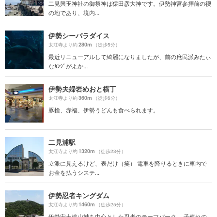
二見興玉神社の御祭神は猿田彦大神です。伊勢神宮参拝前の禊
の地であり、境内...
伊勢シーパラダイス
280m
太江寺より約
（徒歩5分）
最近リニューアルして綺麗になりましたが、前の庶民派みたぃ
なｶﾝｼﾞがよか...
伊勢夫婦岩めおと横丁
360m
太江寺より約
（徒歩6分）
豚捨、赤福、伊勢うどんも食べられます。
二見浦駅
1320m
太江寺より約
（徒歩23分）
立派に見えるけど、表だけ（笑） 電車を降りるときに車内で
お金を払うシステ...
伊勢忍者キングダム
1460m
太江寺より約
（徒歩25分）
伊勢安土桃山城を中心とした忍者のテーマパーク。 子連れの