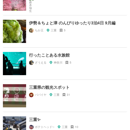
伊勢＆ちょと津 のんびりゆったり3泊4日 9月編
ちか王
三重
5
行ったことある水族館
ざうえる
神奈川
5
三重県の観光スポット
パパイヤ
三重
31
三重✨
ポテトヘッド✨
三重
10