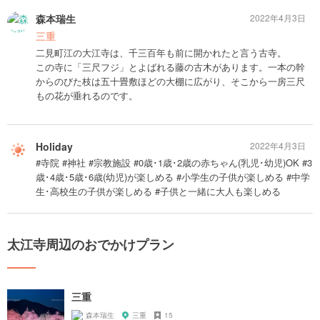
森本瑞生
2022年4月3日
三重
二見町江の大江寺は、千三百年も前に開かれたと言う古寺。
この寺に「三尺フジ」とよばれる藤の古木があります。一本の幹
からのびた枝は五十畳敷ほどの大棚に広がり、そこから一房三尺
もの花が垂れるのです。
Holiday
2022年4月3日
#寺院 #神社 #宗教施設 #0歳･1歳･2歳の赤ちゃん(乳児･幼児)OK #3
歳･4歳･5歳･6歳(幼児)が楽しめる #小学生の子供が楽しめる #中学
生･高校生の子供が楽しめる #子供と一緒に大人も楽しめる
太江寺周辺のおでかけプラン
三重
森本瑞生
三重
15