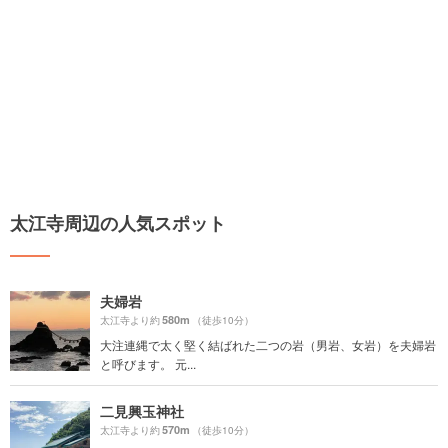
太江寺周辺の人気スポット
夫婦岩
580m
太江寺より約
（徒歩10分）
大注連縄で太く堅く結ばれた二つの岩（男岩、女岩）を夫婦岩
と呼びます。 元...
二見興玉神社
570m
太江寺より約
（徒歩10分）