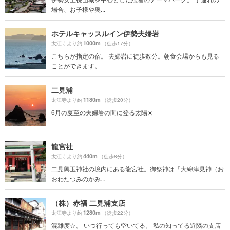
場合、お子様や奥...
ホテルキャッスルイン伊勢夫婦岩
1000m
太江寺より約
（徒歩17分）
こちらが指定の宿。 夫婦岩に徒歩数分。朝食会場からも見る
ことができます。
二見浦
1180m
太江寺より約
（徒歩20分）
6月の夏至の夫婦岩の間に登る太陽☀️
龍宮社
440m
太江寺より約
（徒歩8分）
二見興玉神社の境内にある龍宮社。御祭神は「大綿津見神（お
おわたつみのかみ...
（株）赤福 二見浦支店
1280m
太江寺より約
（徒歩22分）
混雑度☆。 いつ行っても空いてる。 私の知ってる近隣の支店