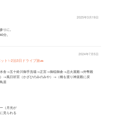
2025年3月19日
参りに。
40分。
2024年7月5日
ット✨2泊3日ドライブ旅🚗
水舎→五十鈴川御手洗場→正宮→御稲御倉→忌火屋殿→外幣殿
）→風日祈宮（かざひのみのみや）→（橋を渡り神楽殿に戻
鳥居
ー（月光が
に見られる