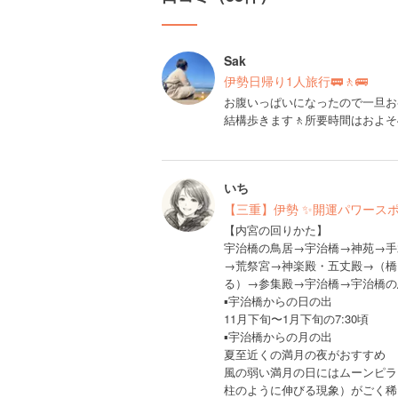
Sak
伊勢日帰り1人旅行🚃🚶🚌
お腹いっぱいになったので一旦お
結構歩きます🚶所要時間はおよそ
いち
【三重】伊勢 ✨開運パワースポ
【内宮の回りかた】
宇治橋の鳥居→宇治橋→神苑→手
→荒祭宮→神楽殿・五丈殿→（橋
る）→参集殿→宇治橋→宇治橋の
▪️宇治橋からの日の出
11月下旬〜1月下旬の7:30頃
▪️宇治橋からの月の出
夏至近くの満月の夜がおすすめ
風の弱い満月の日にはムーンピラ
柱のように伸びる現象）がごく稀