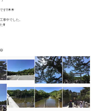
‼︎🌟🌟
工事中でした。
❣️
😄