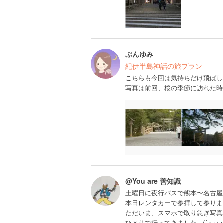
ぶんゆみ
紀伊半島神話の旅プラン
こちらも今回は気持ちだけ飛ばして
写真は前回、桜の季節に訪れた時
@You are 善知識
土曜日に夜行バスで熊本〜名古屋
本日レンタカーで参拝して参りまし
ただいま、スマホで取り急ぎ写真
ひとりで行ってきました...(´；ω；