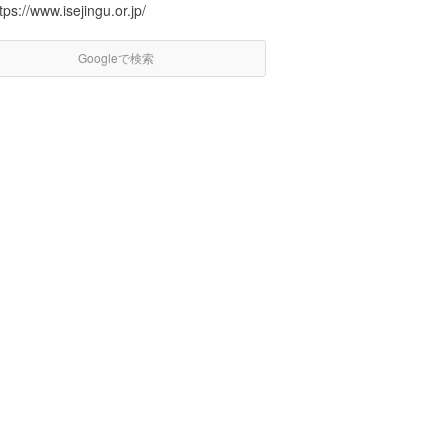
tps://www.isejingu.or.jp/
Googleで検索