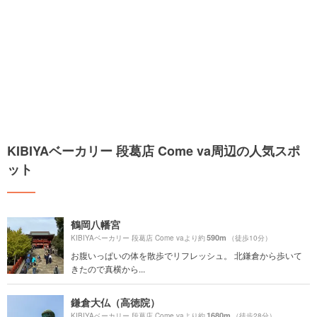
KIBIYAベーカリー 段葛店 Come va周辺の人気スポ
ット
鶴岡八幡宮
590m
KIBIYAベーカリー 段葛店 Come vaより約
（徒歩10分）
お腹いっぱいの体を散歩でリフレッシュ。 北鎌倉から歩いて
きたので真横から...
鎌倉大仏（高徳院）
1680m
KIBIYAベーカリー 段葛店 Come vaより約
（徒歩28分）