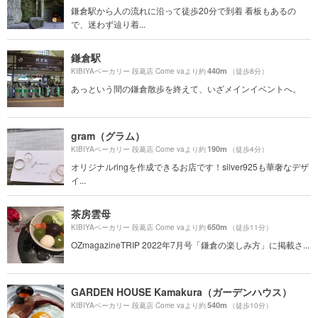
鎌倉駅から人の流れに沿って徒歩20分で到着 看板もあるの
で、迷わず辿り着...
鎌倉駅
440m
KIBIYAベーカリー 段葛店 Come vaより約
（徒歩8分）
あっという間の鎌倉散歩を終えて、いざメインイベントへ。
gram（グラム）
190m
KIBIYAベーカリー 段葛店 Come vaより約
（徒歩4分）
オリジナルringを作成できるお店です！silver925も華奢なデザ
イ...
茶房雲母
650m
KIBIYAベーカリー 段葛店 Come vaより約
（徒歩11分）
OZmagazineTRIP 2022年7月号「鎌倉の楽しみ方」に掲載さ...
GARDEN HOUSE Kamakura（ガーデンハウス）
540m
KIBIYAベーカリー 段葛店 Come vaより約
（徒歩10分）