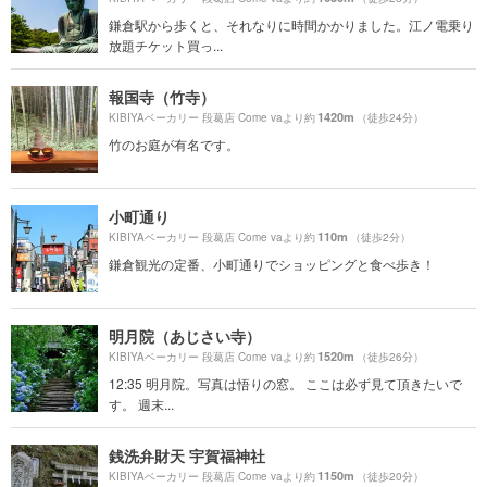
鎌倉駅から歩くと、それなりに時間かかりました。江ノ電乗り
放題チケット買っ...
報国寺（竹寺）
1420m
KIBIYAベーカリー 段葛店 Come vaより約
（徒歩24分）
竹のお庭が有名です。
小町通り
110m
KIBIYAベーカリー 段葛店 Come vaより約
（徒歩2分）
鎌倉観光の定番、小町通りでショッピングと食べ歩き！
明月院（あじさい寺）
1520m
KIBIYAベーカリー 段葛店 Come vaより約
（徒歩26分）
12:35 明月院。写真は悟りの窓。 ここは必ず見て頂きたいで
す。 週末...
銭洗弁財天 宇賀福神社
1150m
KIBIYAベーカリー 段葛店 Come vaより約
（徒歩20分）