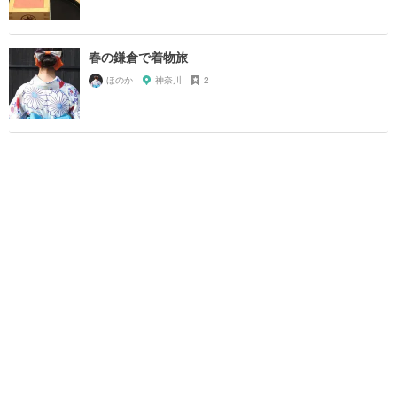
春の鎌倉で着物旅
ほのか
神奈川
2