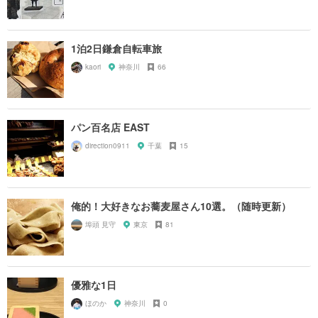
1泊2日鎌倉自転車旅
kaori
神奈川
66
パン百名店 EAST
direction0911
千葉
15
俺的！大好きなお蕎麦屋さん10選。（随時更新）
埠頭 見守
東京
81
優雅な1日
ほのか
神奈川
0