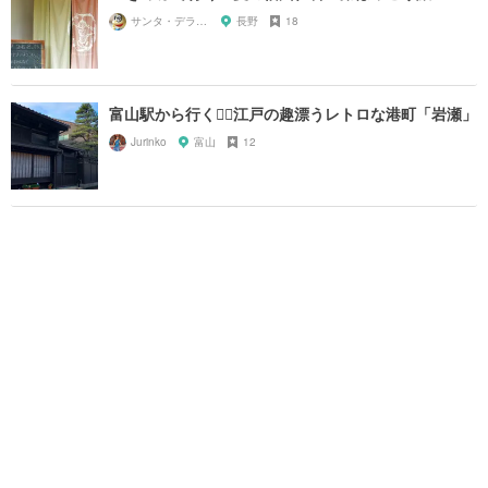
サンタ・デラックス
長野
18
富山駅から行く🏃‍♂️江戸の趣漂うレトロな港町「岩瀬」
Jurinko
富山
12