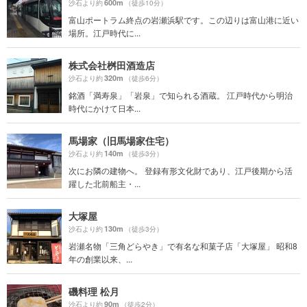
600m
沙石より約
（徒歩10分）
富山ポートラム終点の岩瀬浜駅です。この辺りは富山港に近い
場所。江戸時代に...
株式会社桝田酒造店
320m
沙石より約
（徒歩6分）
銘酒「満寿泉」「岩泉」で知られる酒蔵。 江戸時代から明治
時代にかけて日本...
馬場家（旧馬場家住宅）
140m
沙石より約
（徒歩3分）
次にお隣の建物へ。 登録有形文化財であり、江戸後期から活
躍した北前船主・...
大塚屋
130m
沙石より約
（徒歩3分）
岩瀬名物「三角どらやき」で有名な和菓子店「大塚屋」 昭和8
年の創業以来、...
磯料理 松月
90m
沙石より約
（徒歩2分）