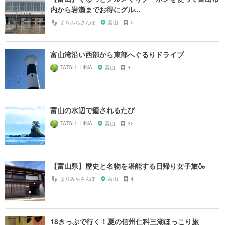
内から岩瀬までお得にグル...
よりみちさんぽ
富山
0
富山湾沿い西部から東部へぐるりドライブ
TATSU-.-HINA
富山
4
富山の水辺で癒されるたび
TATSU-.-HINA
富山
35
【富山県】歴史と名物を堪能する日帰り女子旅🍶
よりみちさんぽ
富山
4
18きっぷで行く！夏の信州仁科三湖ほっこり旅