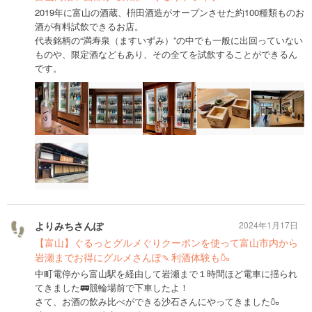
2019年に富山の酒蔵、枡田酒造がオープンさせた約100種類ものお
酒が有料試飲できるお店。
代表銘柄の“満寿泉（ますいずみ）”の中でも一般に出回っていない
ものや、限定酒などもあり、その全てを試飲することができるん
です。
よりみちさんぽ
2024年1月17日
【富山】ぐるっとグルメぐりクーポンを使って富山市内から
岩瀬までお得にグルメさんぽ🍡利酒体験も🍶
中町電停から富山駅を経由して岩瀬まで１時間ほど電車に揺られ
てきました🚃競輪場前で下車したよ！
さて、お酒の飲み比べができる沙石さんにやってきました🍶