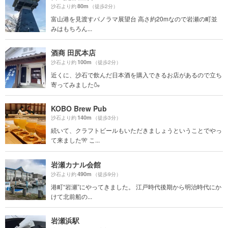
80m
沙石より約
（徒歩2分）
富山港を見渡すパノラマ展望台 高さ約20mなので岩瀬の町並
みはもちろん...
酒商 田尻本店
100m
沙石より約
（徒歩2分）
近くに、沙石で飲んだ日本酒を購入できるお店があるので立ち
寄ってみました🍶
KOBO Brew Pub
140m
沙石より約
（徒歩3分）
続いて、クラフトビールもいただきましょうということでやっ
て来ました🎌 こ...
岩瀬カナル会館
490m
沙石より約
（徒歩9分）
港町“岩瀬”にやってきました。 江戸時代後期から明治時代にか
けて北前船の...
岩瀬浜駅