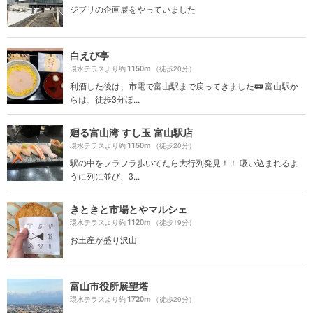
ジブリの企画展をやっていました
白えび亭
1150m
環水テラスより約
（徒歩20分）
利酒した後は、市電で富山駅まで戻ってきました🚃 富山駅か
らは、徒歩3分ほ...
廻る富山湾 すし玉 富山駅店
1150m
環水テラスより約
（徒歩20分）
駅の中をフラフラ歩いてたら大行列発見！！ 吸い込まれるよ
うに列に並び、3...
きときと市場とやマルシェ
1120m
環水テラスより約
（徒歩19分）
お土産が盛り沢山
富山市役所展望塔
1720m
環水テラスより約
（徒歩29分）