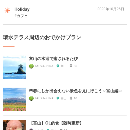
Holiday
2020年10月26日
#カフェ
環水テラス周辺のおでかけプラン
富山の水辺で癒されるたび
TATSU-.-HINA
富山
35
🌸春にしか出会えない景色を見に行こう～富山編～
TATSU-.-HINA
富山
16
【富山】OL的食【随時更新】