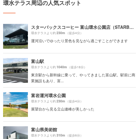
環水テラス周辺の人気スポット
スターバックスコーヒー 富山環水公園店（STARBUCKS COFFEE）
230m
環水テラスより約
（徒歩4分）
運河沿いでゆったり景色を見ながら過ごすことができます
富山駅
1040m
環水テラスより約
（徒歩18分）
東京駅から新幹線に乗って、やってきました富山駅。駅前に商
業施設もあり、富...
富岩運河環水公園
230m
環水テラスより約
（徒歩4分）
展望台から見る立山連峰が美しかった
富山県美術館
310m
環水テラスより約
（徒歩6分）