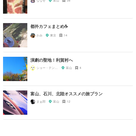
ななせ
富山
38
都外カフェまとめ☕️
かみ
東京
14
演劇の聖地！利賀村へ
ショー・テンガイ
富山
4
富山、石川、北陸オススメの旅プラン
まぁ郎
富山
12