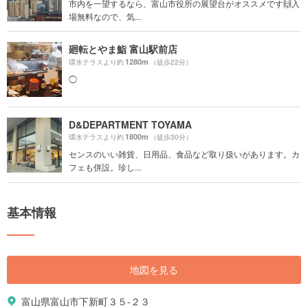
市内を一望するなら、富山市役所の展望台がオススメです🙌入
場無料なので、気...
廻転とやま鮨 富山駅前店
1280m
環水テラスより約
（徒歩22分）
◯
D&DEPARTMENT TOYAMA
1800m
環水テラスより約
（徒歩30分）
センスのいい雑貨、日用品、食品など取り扱いがあります。カ
フェも併設。珍し...
基本情報
地図を見る
富山県富山市下新町３５-２３