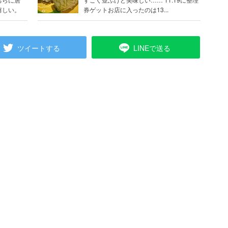
嬉しい。
券ゲットお店に入ったのは13...
ツイートする
LINEで送る