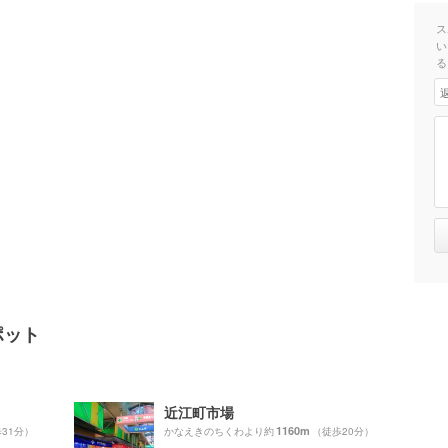
ス
い
る
ポット
近江町市場
1160m
31分）
かなえきのちくわより約
（徒歩20分）