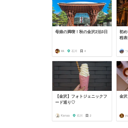
母娘の満喫！秋の金沢2泊3日
初め
程表
kik
石川
4
つ
【金沢】フォトジェニックフ
金沢
ード巡り♡
Kanaa
石川
2
y