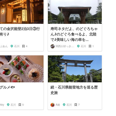
ての金沢能登2泊3日③行
寿司ネタだよ、のどぐろちゃ
有り♪
ん♪のどぐろ食べるよ、北陸
で♪美味しい海の幸を...
ぶあん
石川
4
関西が好っきゃねん
石川
1
グルメ🐟
続・石川県能登地方を巡る歴
史旅
ukky
石川
5
A姫
石川
7