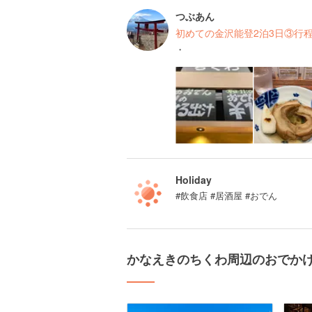
つぶあん
初めての金沢能登2泊3日③行
・
Holiday
#飲食店 #居酒屋 #おでん
かなえきのちくわ周辺のおでか