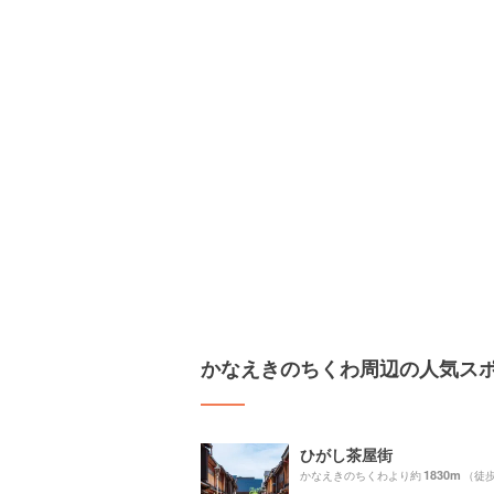
かなえきのちくわ周辺の人気ス
ひがし茶屋街
1830m
かなえきのちくわより約
（徒歩