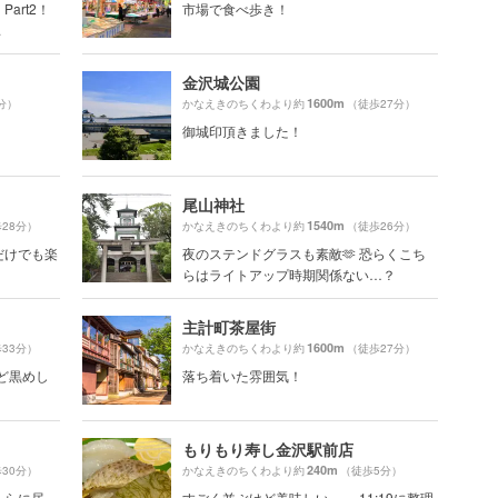
art2！
市場で食べ歩き！
.
金沢城公園
1600m
分）
かなえきのちくわより約
（徒歩27分）
御城印頂きました！
尾山神社
1540m
28分）
かなえきのちくわより約
（徒歩26分）
だけでも楽
夜のステンドグラスも素敵🫶 恐らくこち
らはライトアップ時期関係ない…？
主計町茶屋街
1600m
33分）
かなえきのちくわより約
（徒歩27分）
のど黒めし
落ち着いた雰囲気！
もりもり寿し金沢駅前店
240m
30分）
かなえきのちくわより約
（徒歩5分）
ちらに居
すごく並ぶけど美味しい…… 11:19に整理