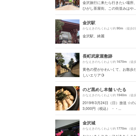
金沢旅行に来たら行きたい場所、P
ひがし茶屋街。この街並みはや..
金沢駅
90m
かなえきのちくわより約
（徒歩2
金沢駅、綺麗
長町武家屋敷跡
1670m
かなえきのちくわより約
（徒歩
黄色の壁がかわいくて、お散歩
しいエリア🍋
のど黒めし本舗 いたる
1940m
かなえきのちくわより約
（徒歩
2019年3月24日（日）放送 ☆
3,000円（税込） ・・...
金沢城
1770m
かなえきのちくわより約
（徒歩
おじいさんスタッフがあちらこ