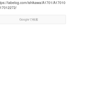
ttps://tabelog.com/ishikawa/A1701/A17010
/17012272/
Googleで検索