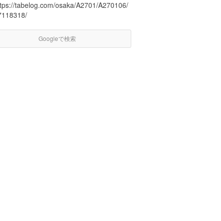
ttps://tabelog.com/osaka/A2701/A270106/
7118318/
Googleで検索