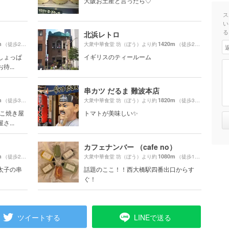
大阪お土産と言ったら♡
ス
い
る
北浜レトロ
m
1420m
（徒歩21分）
大衆中華食堂 坊（ぼう）より約
（徒歩24分）
しょっぱ
イギリスのティールーム
...
串カツ だるま 難波本店
m
1820m
（徒歩30分）
大衆中華食堂 坊（ぼう）より約
（徒歩31分）
たこ焼き屋
トマトが美味しい✨
...
カフェナンバー （cafe no）
m
1080m
（徒歩29分）
大衆中華食堂 坊（ぼう）より約
（徒歩19分）
太子の串
話題のここ！！西大橋駅四番出口からす
ぐ！
ツイートする
LINEで送る