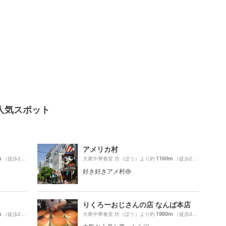
人気スポット
アメリカ村
m
1160m
（徒歩29分）
大衆中華食堂 坊（ぼう）より約
（徒歩20分）
好き好きアメ村🍥
りくろーおじさんの店 なんば本店
m
1980m
（徒歩28分）
大衆中華食堂 坊（ぼう）より約
（徒歩33分）