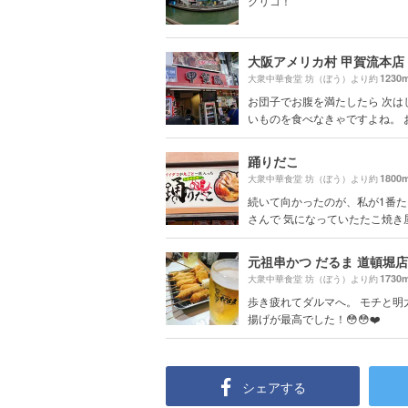
グリコ！
大阪アメリカ村 甲賀流本店
1230
大衆中華食堂 坊（ぼう）より約
お団子でお腹を満たしたら 次は
いものを食べなきゃですよね。 お待
踊りだこ
1800
大衆中華食堂 坊（ぼう）より約
続いて向かったのが、私が1番
さんで 気になっていたたこ焼き屋さ
元祖串かつ だるま 道頓堀店
1730
大衆中華食堂 坊（ぼう）より約
歩き疲れてダルマへ。 モチと明
揚げが最高でした！😳😳❤️
シェアする