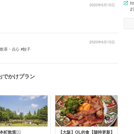
h
2020年9月15日
2
2020年9月15日
#飲茶・点心 #餃子
おでかけプラン
町散策🚶‍♀️
【大阪】OL的食【随時更新】