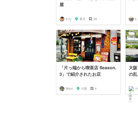
屋
れな
東京
28
k.
「片っ端から喫茶店 Season.
大阪
3」で紹介されたお店
の乱
Ikkun
大阪
4
小