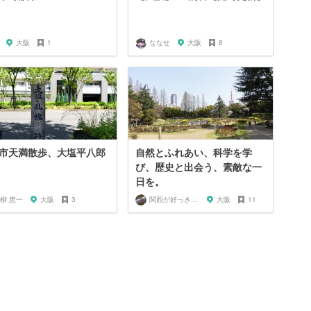
大阪
1
ななせ
大阪
8
市天満散歩、大塩平八郎
自然とふれあい、科学を学
び、歴史と出会う、素敵な一
日を。
柳 恵一
大阪
3
関西が好っきゃねん
大阪
11