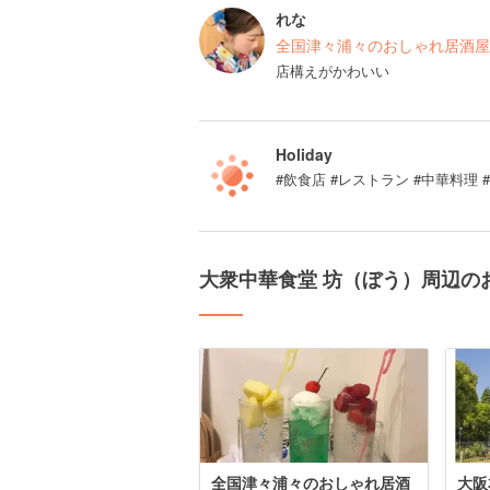
れな
全国津々浦々のおしゃれ居酒屋
店構えがかわいい
Holiday
#飲食店 #レストラン #中華料理 
大衆中華食堂 坊（ぼう）周辺の
全国津々浦々のおしゃれ居酒
大阪本