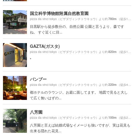
国立科学博物館附属自然教育園
780m
pizza da vinci tokyo（ピザダヴィンチトウキョウ）より約
（徒歩13分）
目黒駅から徒歩数分の、自然公園 公園と言うより、森です
ね。 すぐ近くに目...
GAZTA(ガスタ)
820m
pizza da vinci tokyo（ピザダヴィンチトウキョウ）より約
（徒歩14分）
*
バンブー
220m
pizza da vinci tokyo（ピザダヴィンチトウキョウ）より約
（徒歩4分）
都ホテルのラウンジ。お庭に面してます。 地図で見ると大し
て広く無いはずの...
八芳園
100m
pizza da vinci tokyo（ピザダヴィンチトウキョウ）より約
（徒歩2分）
八芳園と言えば結婚式場なイメージも強いですが、実は花見も
出来る隠れた花見...