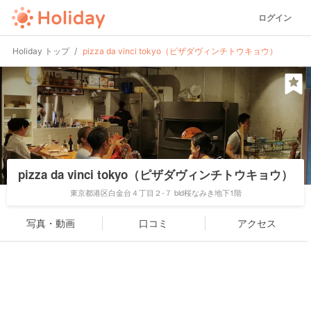
ログイン
Holiday トップ
pizza da vinci tokyo（ピザダヴィンチトウキョウ）
pizza da vinci tokyo（ピザダヴィンチトウキョウ）
東京都港区白金台４丁目２-７ bld桜なみき地下1階
写真・動画
口コミ
アクセス