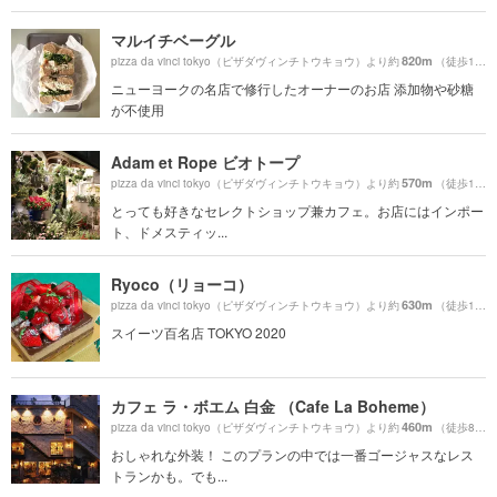
マルイチベーグル
820m
pizza da vinci tokyo（ピザダヴィンチトウキョウ）より約
（徒歩14分）
ニューヨークの名店で修行したオーナーのお店 添加物や砂糖
が不使用
Adam et Rope ビオトープ
570m
pizza da vinci tokyo（ピザダヴィンチトウキョウ）より約
（徒歩10分）
とっても好きなセレクトショップ兼カフェ。お店にはインポー
ト、ドメスティッ...
Ryoco（リョーコ）
630m
pizza da vinci tokyo（ピザダヴィンチトウキョウ）より約
（徒歩11分）
スイーツ百名店 TOKYO 2020
カフェ ラ・ボエム 白金 （Cafe La Boheme）
460m
pizza da vinci tokyo（ピザダヴィンチトウキョウ）より約
（徒歩8分）
おしゃれな外装！ このプランの中では一番ゴージャスなレス
トランかも。でも...