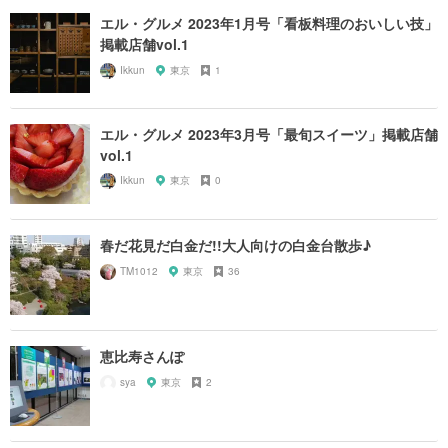
エル・グルメ 2023年1月号「看板料理のおいしい技」
掲載店舗vol.1
Ikkun
東京
1
エル・グルメ 2023年3月号「最旬スイーツ」掲載店舗
vol.1
Ikkun
東京
0
春だ花見だ白金だ!!大人向けの白金台散歩♪
TM1012
東京
36
恵比寿さんぽ
sya
東京
2