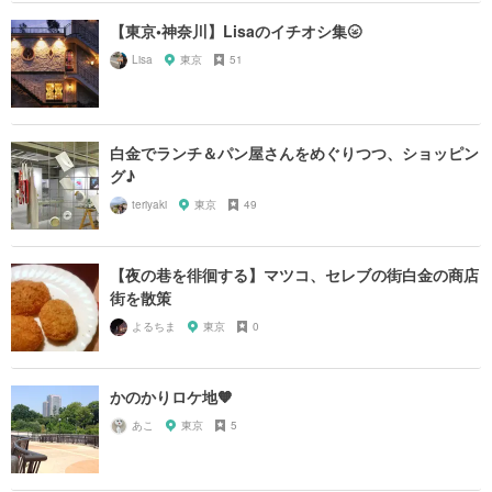
【東京•神奈川】Lisaのイチオシ集🌝
Lisa
東京
51
白金でランチ＆パン屋さんをめぐりつつ、ショッピン
グ♪
teriyaki
東京
49
【夜の巷を徘徊する】マツコ、セレブの街白金の商店
街を散策
よるちま
東京
0
かのかりロケ地🧡
あこ
東京
5