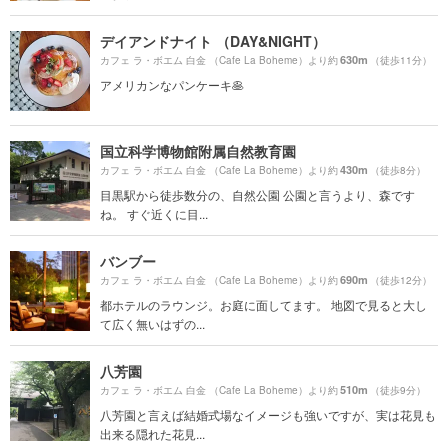
デイアンドナイト （DAY&NIGHT）
630m
カフェ ラ・ボエム 白金 （Cafe La Boheme）より約
（徒歩11分）
アメリカンなパンケーキ🥞
国立科学博物館附属自然教育園
430m
カフェ ラ・ボエム 白金 （Cafe La Boheme）より約
（徒歩8分）
目黒駅から徒歩数分の、自然公園 公園と言うより、森です
ね。 すぐ近くに目...
バンブー
690m
カフェ ラ・ボエム 白金 （Cafe La Boheme）より約
（徒歩12分）
都ホテルのラウンジ。お庭に面してます。 地図で見ると大し
て広く無いはずの...
八芳園
510m
カフェ ラ・ボエム 白金 （Cafe La Boheme）より約
（徒歩9分）
八芳園と言えば結婚式場なイメージも強いですが、実は花見も
出来る隠れた花見...