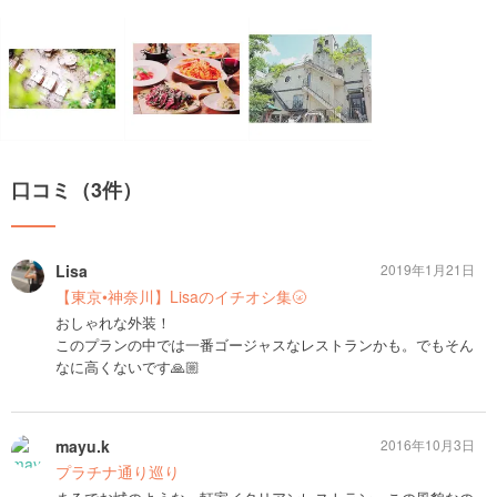
口コミ（3件）
Lisa
2019年1月21日
【東京•神奈川】Lisaのイチオシ集🌝
おしゃれな外装！
このプランの中では一番ゴージャスなレストランかも。でもそん
なに高くないです🙏🏼
mayu.k
2016年10月3日
プラチナ通り巡り