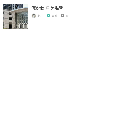
俺かわ ロケ地💚
あこ
東京
12