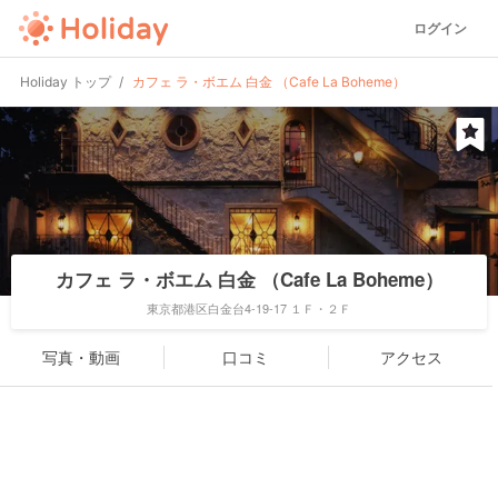
ログイン
Holiday トップ
カフェ ラ・ボエム 白金 （Cafe La Boheme）
カフェ ラ・ボエム 白金 （Cafe La Boheme）
東京都港区白金台4-19-17 １Ｆ・２Ｆ
写真・動画
口コミ
アクセス