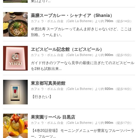
東口より7...
薬膳スープカレー・シャナイア（Shania）
790m
カフェ ラ・ボエム 白金 （Cafe La Boheme）より約
（徒歩14分）
＠恵比寿 スープカレーってあんま好きじゃないけど、ここは
別格。うーんまい。
ヱビスビール記念館（エビスビール）
900m
カフェ ラ・ボエム 白金 （Cafe La Boheme）より約
（徒歩15分）
ガイド付きのツアーなら見学の最後に注ぎたてのヱビスビール
を2杯も試飲出来...
東京都写真美術館
920m
カフェ ラ・ボエム 白金 （Cafe La Boheme）より約
（徒歩16分）
【行きたい】
果実園リーベル 目黒店
990m
カフェ ラ・ボエム 白金 （Cafe La Boheme）より約
（徒歩17分）
【4巻20話登場】 モーニングメニューが豊富なフルーツパーラ
ー。フルーツ...