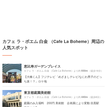
カフェ ラ・ボエム 白金 （Cafe La Boheme）周辺の
人気スポット
恵比寿ガーデンプレイス
930m
カフェ ラ・ボエム 白金 （Cafe La Boheme）より約
（徒歩16分）
【大橋くん】フジテレビ「めざましテレビ/なにわ男子のどっ
ち派！？」ロケ地
東京都庭園美術館
440m
カフェ ラ・ボエム 白金 （Cafe La Boheme）より約
（徒歩8分）
庭園のみ入場料 200円 美術館 企画展により変動 目黒駅