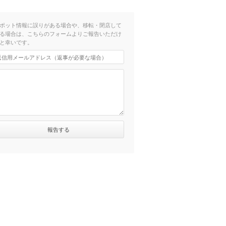
ポット情報に誤りがある場合や、移転・閉店して
る場合は、こちらのフォームよりご報告いただけ
と幸いです。