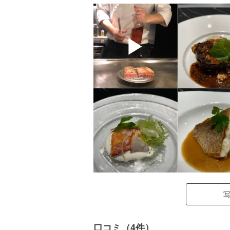
▶
口コミ（4件）