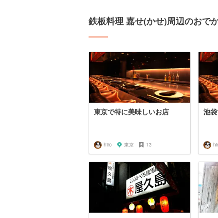
鉄板料理 嘉せ(かせ)周辺のおで
東京で特に美味しいお店
池袋
hiro
東京
13
hi