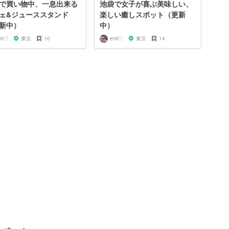
で買い物中、一息出来る
池袋で女子が喜ぶ美味しい、
ェ&ジューススタンド
楽しい癒しスポット（更新
新中）
中）
mi♡
東京
10
emi♡
東京
14