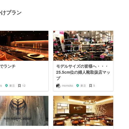
かけプラン
でランチ
モデルサイズの皆様へ・・・
25.5cm位の婦人靴取扱店マッ
プ
ro
東京
12
momoko
東京
5