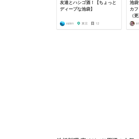
友達とハシゴ酒！【ちょっと
池袋
ディープな池袋】
カフ
（更
valen
東京
12
e