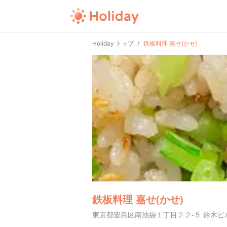
Holiday トップ
鉄板料理 嘉せ(かせ)
鉄板料理 嘉せ(かせ)
東京都豊島区南池袋１丁目２２-５ 鈴木ビル