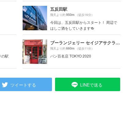
五反田駅
950m
飛天より約
（徒歩16分）
今回は、五反田駅からスタート！ 周辺で
はしご酒をしていきます🍻
ブーランジェリー セイジアサクラ（BOULANGERIE SEIJI ASAKURA）
660m
飛天より約
（徒歩11分）
りの駅
パン百名店 TOKYO 2020
ツイートする
LINEで送る