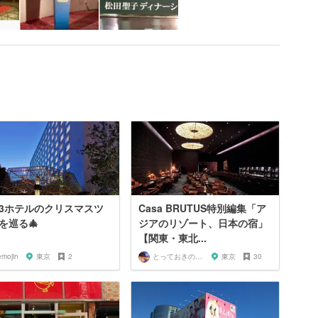
3ホテルのクリスマスツ
Casa BRUTUS特別編集「ア
を巡る🎄
ジアのリゾート、日本の宿」
【関東・東北...
emojin
東京
2
とっておきの宿探し
東京
30