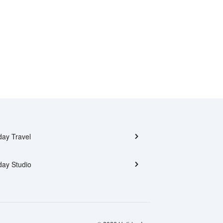
day Travel
day Studio