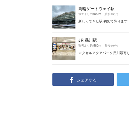
高輪ゲートウェイ駅
920m
飛天より約
（徒歩16分）
新しくできた駅 初めて降ります
JR 品川駅
580m
飛天より約
（徒歩10分）
マクセルアクアパーク品川最寄
シェアする