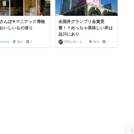
さんぽ✳︎マニアック博物
全国丼グランプリ金賞受
おいしいもの巡り
賞！？めっちゃ美味しい丼は
品川にあり
nanana
東京
5
関西が好っきゃねん
東京
1
ス