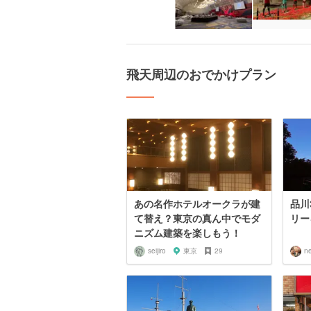
飛天周辺のおでかけプラン
あの名作ホテルオークラが建
品川
て替え？東京の真ん中でモダ
リー
ニズム建築を楽しもう！
seijiro
東京
29
n