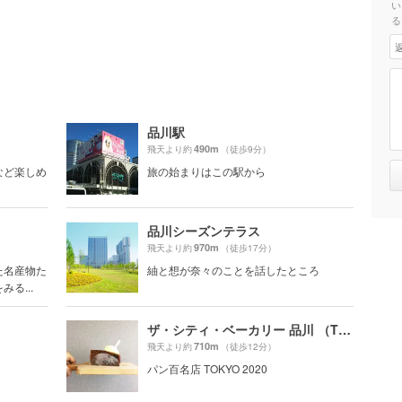
い
る
品川駅
490m
飛天より約
（徒歩9分）
など楽しめ
旅の始まりはこの駅から
品川シーズンテラス
970m
飛天より約
（徒歩17分）
た名産物た
紬と想が奈々のことを話したところ
る...
ザ・シティ・ベーカリー 品川 （THE CITY BAKERY）
710m
飛天より約
（徒歩12分）
パン百名店 TOKYO 2020