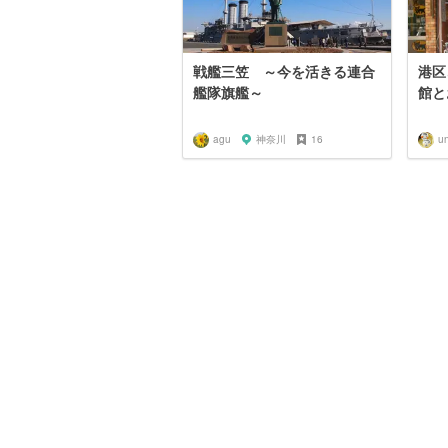
戦艦三笠 ～今を活きる連合
港区
艦隊旗艦～
館と
agu
神奈川
16
u