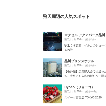
飛天周辺の人気スポット
マクセル アクアパーク品川
330m
飛天より約
（徒歩6分）
駅近く水族館、イルカのショー
る施設
品川プリンスホテル
370m
飛天より約
（徒歩7分）
【番外編】広島県人会で出逢っ
ち。意外にも広島の新たな一面をみ
Ryoco（リョーコ）
550m
飛天より約
（徒歩10分）
スイーツ百名店 TOKYO 2020