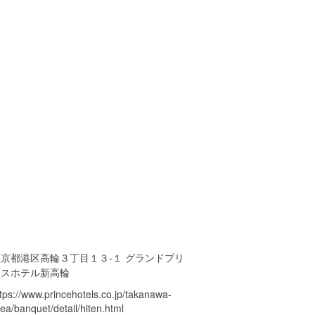
東京都港区高輪３丁目１３-１ グランドプリ
ンスホテル新高輪
tps://www.princehotels.co.jp/takanawa-
ea/banquet/detail/hiten.html