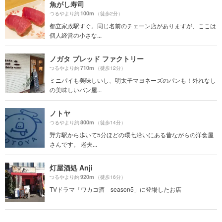
魚がし寿司
100m
つるやより約
（徒歩2分）
都立家政駅すぐ。同じ名前のチェーン店がありますが、ここは
個人経営の小さな...
ノガタ ブレッド ファクトリー
710m
つるやより約
（徒歩12分）
ミニパイも美味しいし、明太子マヨネーズのパンも！外れなし
の美味しいパン屋...
ノトヤ
800m
つるやより約
（徒歩14分）
野方駅から歩いて5分ほどの環七沿いにある昔ながらの洋食屋
さんです。 老夫...
灯屋酒処 Anji
920m
つるやより約
（徒歩16分）
TVドラマ「ワカコ酒 season5」に登場したお店