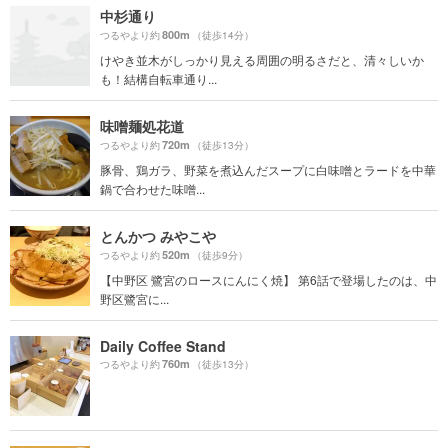
中杉通り
800m
つるやより約
（徒歩14分）
けやき並木がしっかり見える周囲の明るさだと、清々しいか
も！結構自転車通り...
味噌麺処花道
720m
つるやより約
（徒歩13分）
豚骨、鶏ガラ、野菜を煮込んだスープに白味噌とラードを中華
鍋で合わせた味噌...
とんかつ みやこや
520m
つるやより約
（徒歩9分）
【中野区 鷺宮のロースにんにく焼】 第6話で登場したのは、中
野区鷺宮に...
Daily Coffee Stand
760m
つるやより約
（徒歩13分）