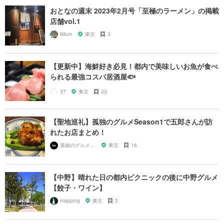
おとなの週末 2023年2月号「至極のラーメン」の掲載
店舗vol.1
Ikkun
東京
3
【更新中】海鮮好き必見！都内で美味しいお魚が食べ
られる最強コスパ居酒屋🐟
37
東京
33
【聖地巡礼】孤独のグルメSeason1で五郎さんが訪
れたお店まとめ！
孤独のグルメ大好き芸人
東京
16
【中野】晴れた日の都内ピクニックの後に中野グルメ
【餃子・ワイン】
mapping
東京
2