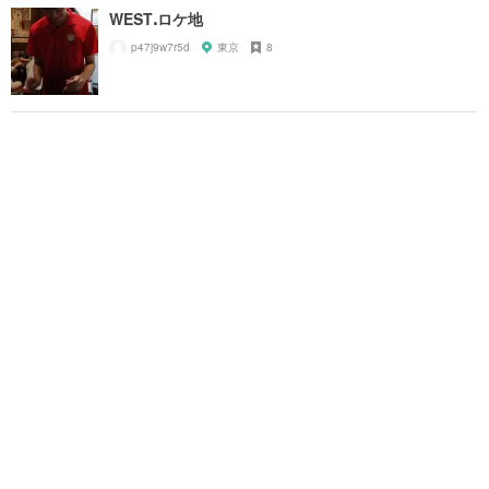
WESTꓸロケ地
p47j9w7r5d
東京
8