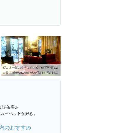
口コミ一覧 : ゆうらく - 浅草橋/喫茶店 [食べログ]
出典：
tabelog.com/tokyo/A1311/A131103/13076291/dtlrvwlst
喫茶店☕️
のカーペットが好き。
内のおすすめ