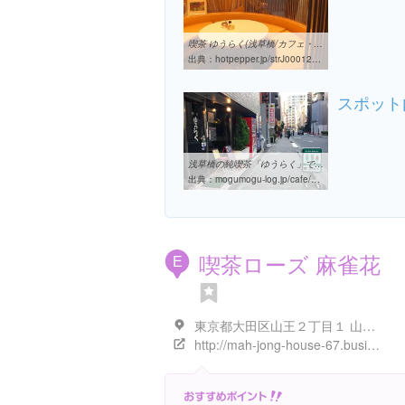
喫茶 ゆうらく(浅草橋/カフェ・スイーツ) | ホットペッパーグルメ
出典：
hotpepper.jp/strJ000127016
スポット
浅草橋の純喫茶「ゆうらく」で至福のオムライスランチ | 気まぐれ ...
出典：
mogumogu-log.jp/cafe/yuuraku
喫茶ローズ 麻雀花
E
東京都大田区山王２丁目１ 山王2-1-8山王アーバンライフ内フロント横
http://mah-jong-house-67.business.site/