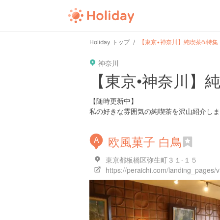
Holiday トップ
【東京•神奈川】純喫茶☕️特集
神奈川
【東京•神奈川】純
【随時更新中】
私の好きな雰囲気の純喫茶を沢山紹介します
欧風菓子 白鳥
A
東京都板橋区弥生町３１-１５
https://peraichi.com/landing_pages/vi