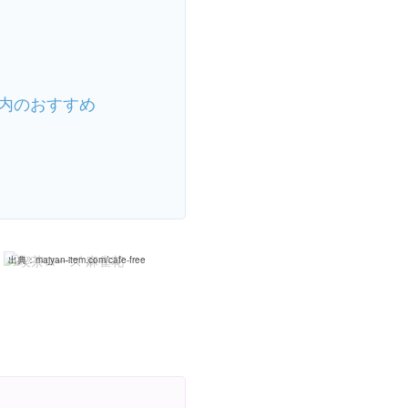
内のおすすめ
chun追記】フリー雀荘がカフェとして有能である5つの理由！麻雀喫茶は ...
出典：
majyan-item.com/cafe-free