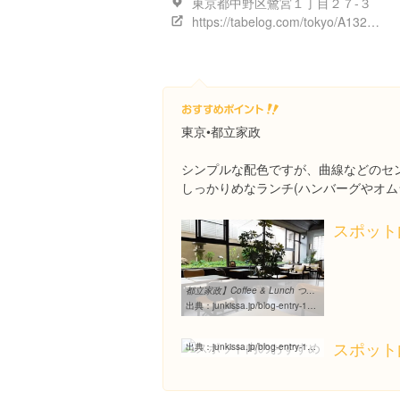
東京都中野区鷺宮１丁目２７-３
https://tabelog.com/tokyo/A1321/A132104/13076070/
東京•都立家政
シンプルな配色ですが、曲線などのセ
しっかりめなランチ(ハンバーグやオム
スポット
都立家政】Coffee & Lunch つるや - わき道にそれて純喫茶2
出典：
junkissa.jp/blog-entry-1116.html
都立家政】Coffee & Lunch つるや - わき道にそれて純喫茶2
スポット
出典：
junkissa.jp/blog-entry-1116.html