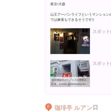
東京•大森
山王アーバンライフというマンション
では麻雀もできるそうです🀄️
スポット
スポット
雀荘併設のゴージャスな喫茶店＠大森『喫茶・花（ローズ ...
出典：
ameblo.jp/kimimatsu/entry-12344573696.html
珈琲亭 ルアン
F