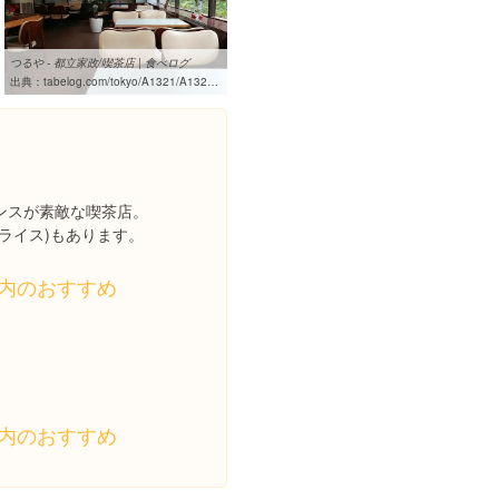
つるや - 都立家政/喫茶店 | 食べログ
出典：
tabelog.com/tokyo/A1321/A132104/13076070
ンスが素敵な喫茶店。
ライス)もあります。
内のおすすめ
内のおすすめ