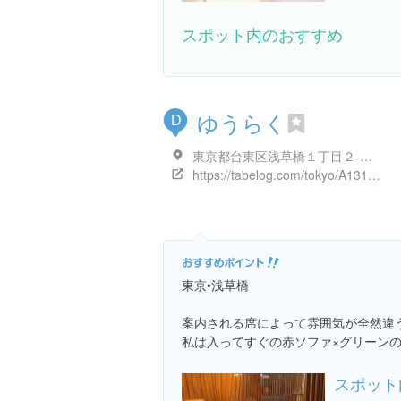
出典：
retro-kissa.tokyo/post-3669
スポット内のおすすめ
ゆうらく
D
東京都台東区浅草橋１丁目２-１０
https://tabelog.com/tokyo/A1311/A131103/13076291/
東京•浅草橋
案内される席によって雰囲気が全然違う
私は入ってすぐの赤ソファ×グリーン
スポット