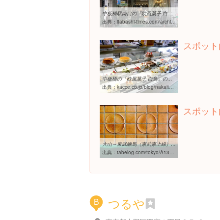
中板橋駅南口の「欧風菓子 白鳥」でラブリーなスワンシュークリームを ...
出典：
itabashi-times.com/archives/shiratori.html
スポット
中板橋の「欧風菓子 白鳥」の取材レポート。シュークリームもケーキも ...
出典：
kacce.co.jp/blog/nakaita-shiratori
スポット
大山～東武練馬（東武東上線）でおすすめの美味しいジュースバーをご ...
出典：
tabelog.com/tokyo/A1322/A132203/rstLst/SC029905
つるや
B