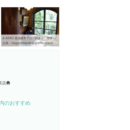
& AKKO 菊池亜希子の「好きよ、喫茶店」。 | &Akko | マガジンワールド
出典：
magazineworld.jp/premium/and-akko/akko-5
店🛖
内のおすすめ