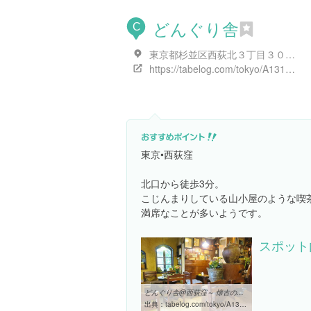
どんぐり舎
C
東京都杉並区西荻北３丁目３０-１
https://tabelog.com/tokyo/A1319/A131907/13012922/
東京•西荻窪
北口から徒歩3分。
こじんまりしている山小屋のような喫茶
満席なことが多いようです。
スポット
どんぐり舎@西荻窪～ 懐古の喫茶の良店 ～』by えこだねこ : どんぐり ...
出典：
tabelog.com/tokyo/A1319/A131907/13012922/dtlrvwlst/B310557785
晴れた日は「どんぐり舎」で、森の中にいる気分 | 荻窪、西荻窪 ...