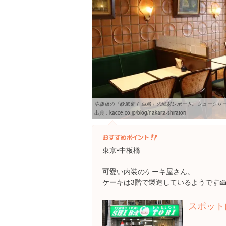
中板橋の「欧風菓子 白鳥」の取材レポート。シュークリーム
出典：
kacce.co.jp/blog/nakaita-shiratori
東京•中板橋
可愛い内装のケーキ屋さん。
ケーキは3階で製造しているようです
スポット