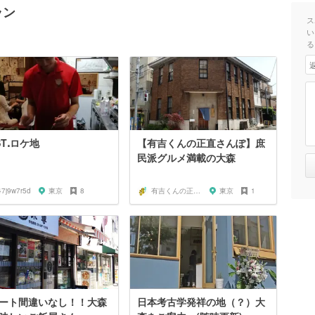
ラン
ス
い
る
STꓸロケ地
【有吉くんの正直さんぽ】庶
民派グルメ満載の大森
47j9w7r5d
東京
8
有吉くんの正直散歩ちゃん
東京
1
ート間違いなし！！大森
日本考古学発祥の地（？）大