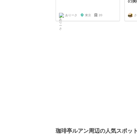
の美
ありーさ
東京
20
さ
珈琲亭ルアン周辺の人気スポッ