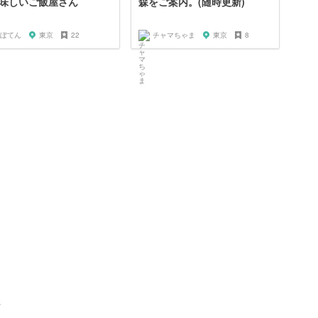
味しいご飯屋さん
森をご案内。(随時更新)
ぼてん
東京
22
チャマちゃま
東京
8
ト