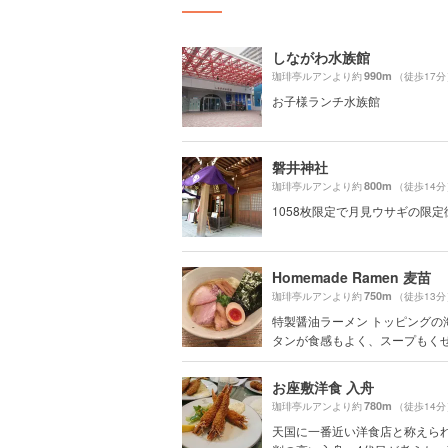
しながわ水族館
990m
珈琲亭ルアンより約
（徒歩17分
お子様ランチ水族館
磐井神社
800m
珈琲亭ルアンより約
（徒歩14分
1058枚限定で月見ウサギの限定
Homemade Ramen 麦苗
750m
珈琲亭ルアンより約
（徒歩13分
特製醤油ラーメン トッピングの
タンが食感もよく、スープもくせに
お座敷洋食 入舟
780m
珈琲亭ルアンより約
（徒歩14分
天国に一番近い洋食店と称えら