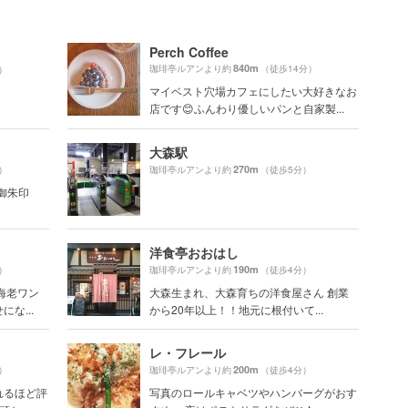
Perch Coffee
840m
珈琲亭ルアンより約
（徒歩14分）
）
マイベスト穴場カフェにしたい大好きなお
店です😊ふんわり優しいパンと自家製...
大森駅
270m
）
珈琲亭ルアンより約
（徒歩5分）
御朱印
洋食亭おおはし
190m
）
珈琲亭ルアンより約
（徒歩4分）
海老ワン
大森生まれ、大森育ちの洋食屋さん 創業
な...
から20年以上！！地元に根付いて...
レ・フレール
200m
）
珈琲亭ルアンより約
（徒歩4分）
れるほど評
写真のロールキャベツやハンバーグがおす