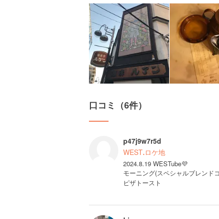
口コミ（6件）
p47j9w7r5d
WESTꓸロケ地
2024.8.19 WESTube💜
モーニング(スペシャルブレンドコ
ピザトースト