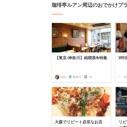
珈琲亭ルアン周辺のおでかけプ
【東京•神奈川】純喫茶☕️特集
WE
Lisa
神奈川
16
p
大森でリピート必至なお店
リピ