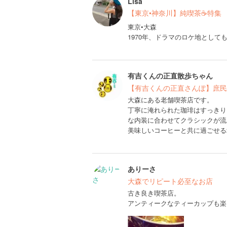
Lisa
【東京•神奈川】純喫茶☕️特集
東京•大森
1970年、ドラマのロケ地として
有吉くんの正直散歩ちゃん
【有吉くんの正直さんぽ】庶民
大森にある老舗喫茶店です。
丁寧に淹れられた珈琲はすっきり
な内装に合わせてクラシックが流
美味しいコーヒーと共に過ごせる
ありーさ
大森でリピート必至なお店
古き良き喫茶店。
アンティークなティーカップも楽