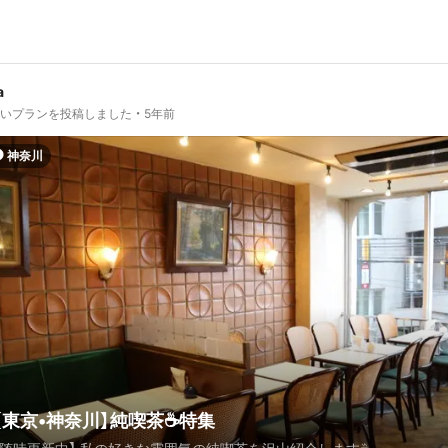
a
しいプランを投稿しました
5年前
神奈川
【東京•神奈川】純喫茶☕️特集