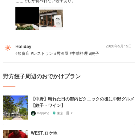
ここでしか食べれない餃子あり。
Holiday
2020年5月15日
#飲食店 #レストラン #居酒屋 #中華料理 #餃子
野方餃子周辺のおでかけプラン
【中野】晴れた日の都内ピクニックの後に中野グルメ
【餃子・ワイン】
mapping
東京
2
WESTꓸロケ地