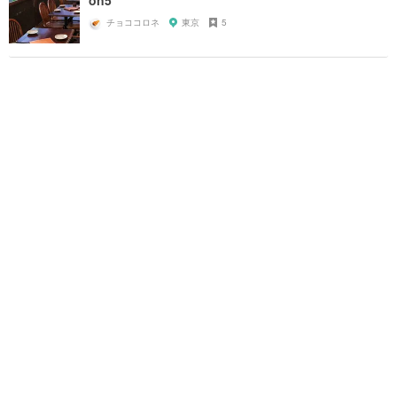
on5
チョココロネ
東京
5