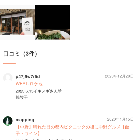
口コミ（3件）
p47j9w7r5d
2023年12月28日
WESTꓸロケ地
2023.6.15イキスギさん💙
焼餃子
mapping
2020年1月15日
【中野】晴れた日の都内ピクニックの後に中野グルメ【餃
子・ワイン】