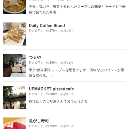
豚骨、鶏ガラ、野菜を煮込んだスープに白味噌とラードを中華
鍋で合わせた味噌...
Daily Coffee Stand
370m
野方餃子より約
（徒歩7分）
つるや
690m
野方餃子より約
（徒歩12分）
東京•都立家政 シンプルな配色ですが、曲線などのセンスが素
敵な喫茶店。...
UPMARKET pizza&cafe
880m
野方餃子より約
（徒歩15分）
職場近くのピザ屋さんでおつかれさま
魚がし寿司
720m
野方餃子より約
（徒歩12分）