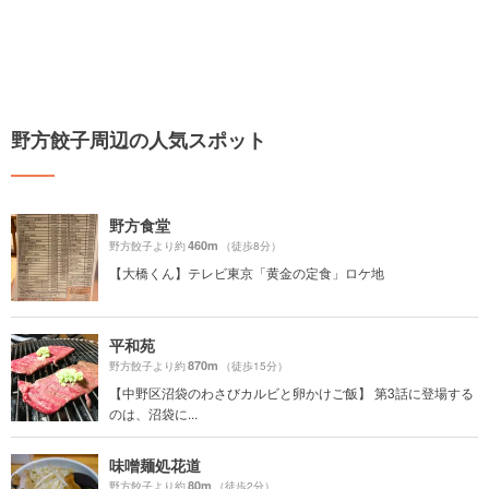
野方餃子周辺の人気スポット
野方食堂
460m
野方餃子より約
（徒歩8分）
【大橋くん】テレビ東京「黄金の定食」ロケ地
平和苑
870m
野方餃子より約
（徒歩15分）
【中野区沼袋のわさびカルビと卵かけご飯】 第3話に登場する
のは、沼袋に...
味噌麺処花道
80m
野方餃子より約
（徒歩2分）