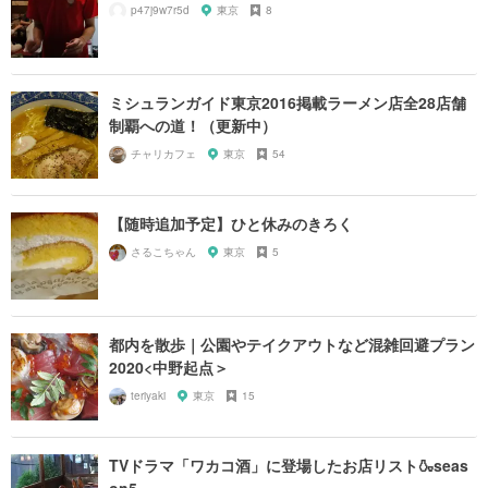
p47j9w7r5d
東京
8
ミシュランガイド東京2016掲載ラーメン店全28店舗
制覇への道！（更新中）
チャリカフェ
東京
54
【随時追加予定】ひと休みのきろく
さるこちゃん
東京
5
都内を散歩｜公園やテイクアウトなど混雑回避プラン
2020<中野起点＞
teriyaki
東京
15
TVドラマ「ワカコ酒」に登場したお店リスト🍶seas