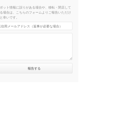
ポット情報に誤りがある場合や、移転・閉店して
る場合は、こちらのフォームよりご報告いただけ
と幸いです。