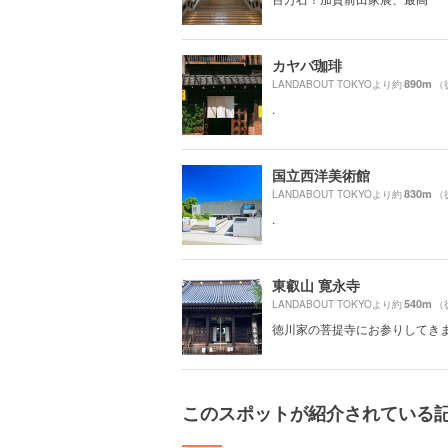
カヤバ珈琲
890m
LANDABOUT TOKYOより約
（
.
国立西洋美術館
830m
LANDABOUT TOKYOより約
（
.
東叡山 寛永寺
540m
LANDABOUT TOKYOより約
（
徳川家の菩提寺にお参りしてき
このスポットが紹介されている