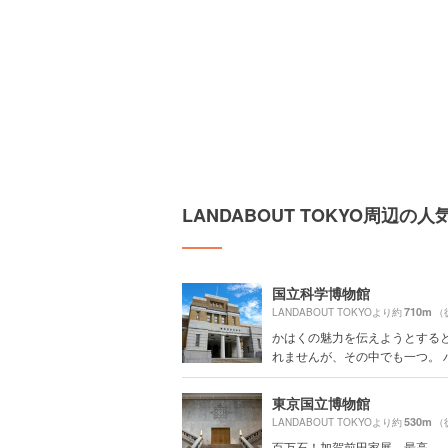
LANDABOUT TOKYO周辺の
国立科学博物館
710m
LANDABOUT TOKYOより約
（
かはくの魅力を伝えようとする
れませんが、その中でも一つ。 ハワ
東京国立博物館
530m
LANDABOUT TOKYOより約
（
百万石！加賀前田家展、最高