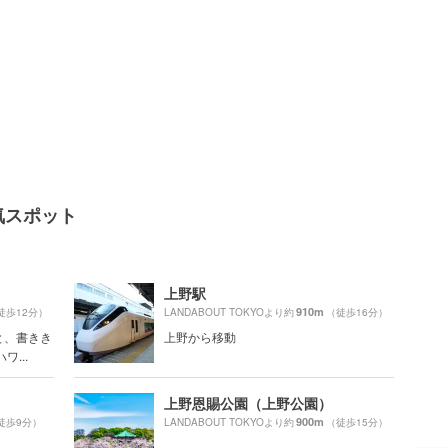
人気スポット
上野駅
910m
徒歩12分）
LANDABOUT TOKYOより約
（徒歩16分）
と、書きき
上野から移動
...
上野恩賜公園（上野公園）
900m
徒歩9分）
LANDABOUT TOKYOより約
（徒歩15分）
.