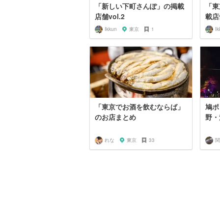
「新しい下町さんぽ」の掲載
「東
店舗vol.2
載店舗
Ikkun
東京
1
Ik
「東京でお酒を飲むならば」
鳩ポ
のお店まとめ
野・
れな
東京
33