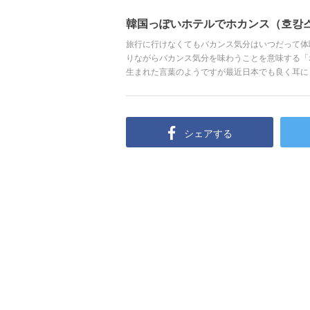
韓国っぽいホテルでホカンス（호캉
旅行に行けなくてもバカンス気分はいつだって体
りながらバカンス気分を味わうことを意味する「
生まれた言葉のようですが最近日本でも良く耳に
韓国っぽいホテルをピックアップしてみました。
んか？
シェアする