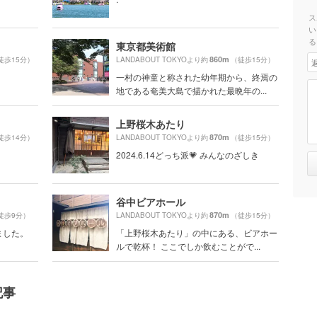
ス
い
る
東京都美術館
860m
徒歩15分）
LANDABOUT TOKYOより約
（徒歩15分）
一村の神童と称された幼年期から、終焉の
地である奄美大島で描かれた最晩年の...
上野桜木あたり
870m
徒歩14分）
LANDABOUT TOKYOより約
（徒歩15分）
2024.6.14どっち派💗 みんなのざしき
谷中ビアホール
870m
徒歩9分）
LANDABOUT TOKYOより約
（徒歩15分）
ました。
「上野桜木あたり」の中にある、ビアホー
ルで乾杯！ ここでしか飲むことがで...
記事