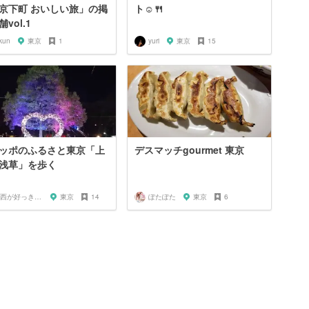
京下町 おいしい旅」の掲
ト☺️🍴
vol.1
kun
東京
1
yuri
東京
15
ッポのふるさと東京「上
デスマッチgourmet 東京
浅草」を歩く
関西が好っきゃねん
東京
14
ぽたぽた
東京
6