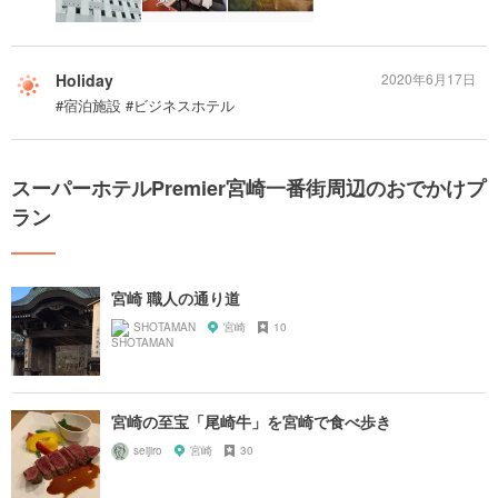
Holiday
2020年6月17日
#宿泊施設 #ビジネスホテル
スーパーホテルPremier宮崎一番街周辺のおでかけプ
ラン
宮崎 職人の通り道
SHOTAMAN
宮崎
10
宮崎の至宝「尾崎牛」を宮崎で食べ歩き
seijiro
宮崎
30