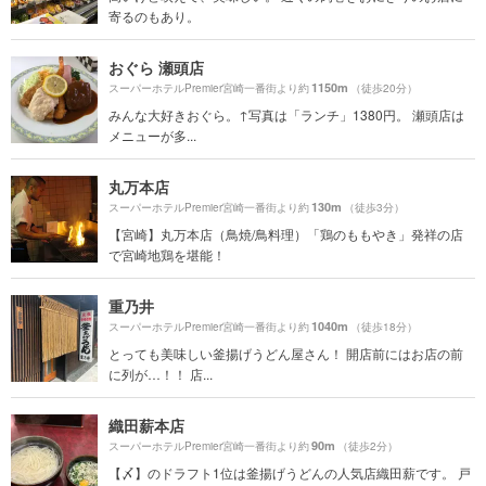
寄るのもあり。
おぐら 瀬頭店
1150m
スーパーホテルPremier宮崎一番街より約
（徒歩20分）
みんな大好きおぐら。↑写真は「ランチ」1380円。 瀬頭店は
メニューが多...
丸万本店
130m
スーパーホテルPremier宮崎一番街より約
（徒歩3分）
【宮崎】丸万本店（鳥焼/鳥料理）「鶏のももやき」発祥の店
で宮崎地鶏を堪能！
重乃井
1040m
スーパーホテルPremier宮崎一番街より約
（徒歩18分）
とっても美味しい釜揚げうどん屋さん！ 開店前にはお店の前
に列が…！！ 店...
織田薪本店
90m
スーパーホテルPremier宮崎一番街より約
（徒歩2分）
【〆】のドラフト1位は釜揚げうどんの人気店織田薪です。 戸