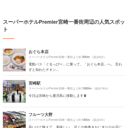
スーパーホテルPremier宮崎一番街周辺の人気スポッ
ト
おぐら本店
300m
スーパーホテルPremier宮崎一番街より約
（徒歩6分）
電動バス「ぐるっぴー」に乗って、「おぐら本店」へ。 言わ
ずと知れたチキン...
宮崎駅
1080m
スーパーホテルPremier宮崎一番街より約
（徒歩19分）
今日は宮崎から鹿児島に移動します🚆
フルーツ大野
180m
スーパーホテルPremier宮崎一番街より約
（徒歩4分）
高いけど映えて、美味しい。 近くの肉巻きおにぎりのお店に