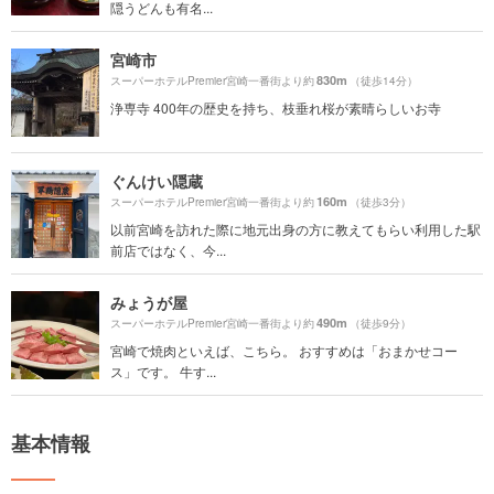
隠うどんも有名...
宮崎市
830m
スーパーホテルPremier宮崎一番街より約
（徒歩14分）
浄専寺 400年の歴史を持ち、枝垂れ桜が素晴らしいお寺
ぐんけい隠蔵
160m
スーパーホテルPremier宮崎一番街より約
（徒歩3分）
以前宮崎を訪れた際に地元出身の方に教えてもらい利用した駅
前店ではなく、今...
みょうが屋
490m
スーパーホテルPremier宮崎一番街より約
（徒歩9分）
宮崎で焼肉といえば、こちら。 おすすめは「おまかせコー
ス」です。 牛す...
基本情報