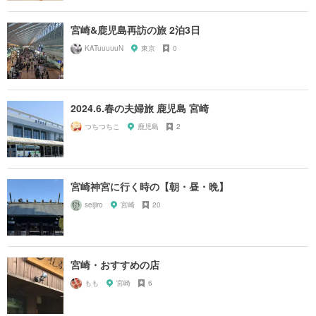
宮崎&鹿児島再訪の旅 2泊3日
KATuuuuuN
東京
0
2024.6.春の夫婦旅 鹿児島 宮崎
つちつちこ
鹿児島
2
宮崎神宮に行く時の【朝・昼・晩】
seijiro
宮崎
20
宮崎・おすすめの店
もも
宮崎
6