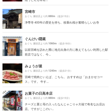
宮崎市
880m
おぐら 瀬頭店より約
（徒歩15分）
浄専寺 400年の歴史を持ち、枝垂れ桜が素晴らしいお寺
ぐんけい隠蔵
1060m
おぐら 瀬頭店より約
（徒歩18分）
以前宮崎を訪れた際に地元出身の方に教えてもらい利用した駅
前店ではなく、今...
みょうが屋
1240m
おぐら 瀬頭店より約
（徒歩21分）
宮崎で焼肉といえば、こちら。 おすすめは「おまかせコー
ス」です。 牛す...
お菓子の日高本店
880m
おぐら 瀬頭店より約
（徒歩15分）
チーズと栗と苺の入ったなんじゃこりゃ大福で有名なお店お
店。ですがここのい...