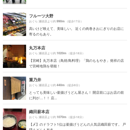
フルーツ大野
990m
おぐら 瀬頭店より約
（徒歩17分）
高いけど映えて、美味しい。 近くの肉巻きおにぎりのお店に
寄るのもあり。
丸万本店
1020m
おぐら 瀬頭店より約
（徒歩18分）
【宮崎】丸万本店（鳥焼/鳥料理）「鶏のももやき」発祥の店
で宮崎地鶏を堪能！
重乃井
440m
おぐら 瀬頭店より約
（徒歩8分）
とっても美味しい釜揚げうどん屋さん！ 開店前にはお店の前
に列が…！！ 店...
織田薪本店
1070m
おぐら 瀬頭店より約
（徒歩18分）
【〆】のドラフト1位は釜揚げうどんの人気店織田薪です。 戸
隠うどんも有名...