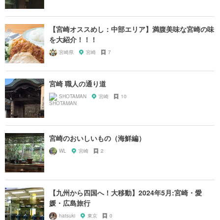
【宮崎オススめし：中部エリア】満腹美味な宮崎の味
を大紹介！！！
宮崎県
宮崎
7
宮崎 職人の通り道
SHOTAMAN
宮崎
10
宮崎のおいしいもの（海鮮編）
WL
宮崎
2
【九州から四国へ！大移動】2024年5月:宮崎・愛
媛・広島旅行
hatsuki
東京
0