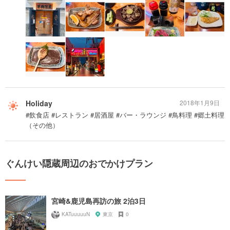
Holiday
2018年1月9日
#飲食店 #レストラン #居酒屋 #バー・ラウンジ #鳥料理 #郷土料理
（その他）
ぐんけい隠蔵周辺のおでかけプラン
宮崎&鹿児島再訪の旅 2泊3日
KATuuuuuN
東京
0