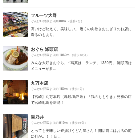
フルーツ大野
80m
ぐんけい隠蔵より約
（徒歩2分）
高いけど映えて、美味しい。 近くの肉巻きおにぎりのお店に
寄るのもあり。
おぐら 瀬頭店
1060m
ぐんけい隠蔵より約
（徒歩18分）
みんな大好きおぐら。↑写真は「ランチ」1380円。 瀬頭店は
メニューが多...
丸万本店
150m
ぐんけい隠蔵より約
（徒歩3分）
【宮崎】丸万本店（鳥焼/鳥料理）「鶏のももやき」発祥の店
で宮崎地鶏を堪能！
重乃井
910m
ぐんけい隠蔵より約
（徒歩16分）
とっても美味しい釜揚げうどん屋さん！ 開店前にはお店の前
に列が…！！ 店...