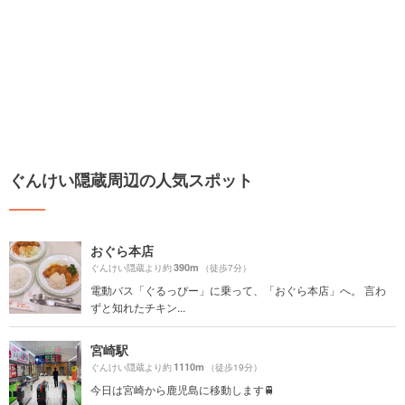
ぐんけい隠蔵周辺の人気スポット
おぐら本店
390m
ぐんけい隠蔵より約
（徒歩7分）
電動バス「ぐるっぴー」に乗って、「おぐら本店」へ。 言わ
ずと知れたチキン...
宮崎駅
1110m
ぐんけい隠蔵より約
（徒歩19分）
今日は宮崎から鹿児島に移動します🚆