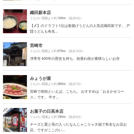
織田薪本店
160m
ぐんけい隠蔵より約
（徒歩3分）
【〆】のドラフト1位は釜揚げうどんの人気店織田薪です。 戸
隠うどんも有名...
宮崎市
670m
ぐんけい隠蔵より約
（徒歩12分）
浄専寺 400年の歴史を持ち、枝垂れ桜が素晴らしいお寺
みょうが屋
380m
ぐんけい隠蔵より約
（徒歩7分）
宮崎で焼肉といえば、こちら。 おすすめは「おまかせコー
ス」です。 牛す...
お菓子の日高本店
180m
ぐんけい隠蔵より約
（徒歩4分）
チーズと栗と苺の入ったなんじゃこりゃ大福で有名なお店お
店。ですがここのい...