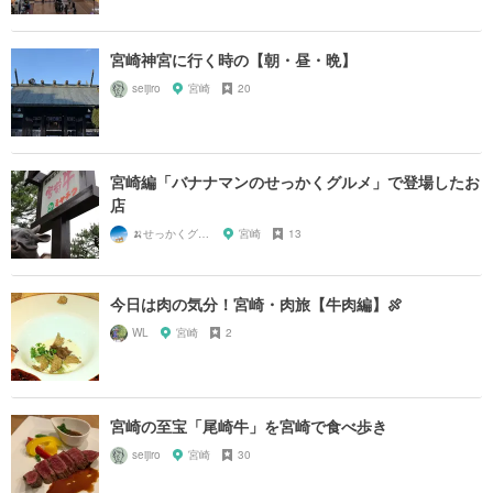
宮崎神宮に行く時の【朝・昼・晩】
seijiro
宮崎
20
宮崎編「バナナマンのせっかくグルメ」で登場したお
店
🍌せっかくグルメまにあ🍌
宮崎
13
今日は肉の気分！宮崎・肉旅【牛肉編】🍖
WL
宮崎
2
宮崎の至宝「尾崎牛」を宮崎で食べ歩き
seijiro
宮崎
30