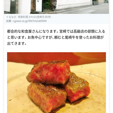
ぐるなび - 季節料理 かわの(宮崎市/料亭)
出典：
r.gnavi.co.jp/9ht7m2s80000
都会的な和食屋さんになります。宮崎では高級店の部類に入る
と思います。お魚中心ですが、頼むと尾崎牛を使ったお料理が
出てきます。