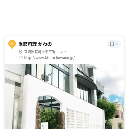
季節料理 かわの
B
8
宮崎県宮崎市千草町１-２２
http://www.kisetu-kawano.jp/