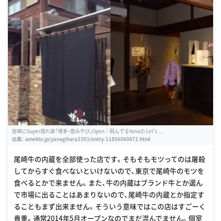
宮崎にSuper隠れ家「博多・燈みやび」Open｜飛んでるYanaの Let's ...
出典：
ameblo.jp/yanagihara3393/entry-11856060872.html
尾崎牛の内蔵を全部使った店です。そもそもモツってのは屠殺
してからすぐ食べないといけないので、東京で尾崎牛のモツを
食べるとかで来ません。また、牛の内蔵はブランド牛とか選ん
で市場に出ることはあまりないので、尾崎牛の内蔵とか指定す
ることもまず出来ません。そういう意味ではこの店はすごーく
貴重。通常2014年5月オープンなのでまだ混んでません。個室