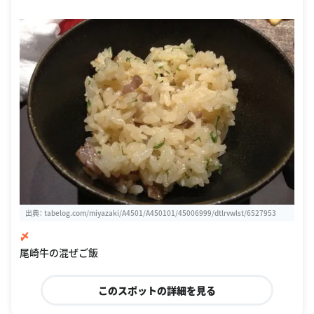
出典：
tabelog.com/miyazaki/A4501/A450101/45006999/dtlrvwlst/6527953
〆
尾崎牛の混ぜご飯
このスポットの詳細を見る