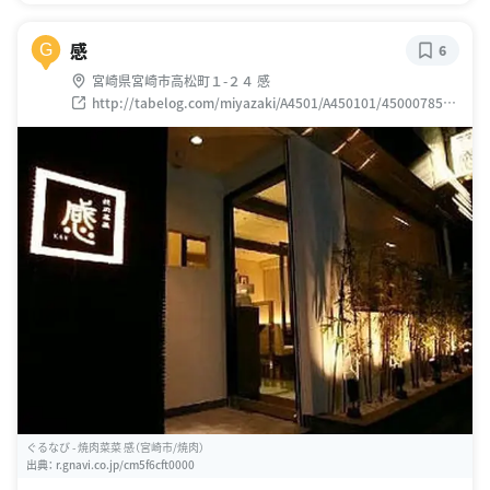
感
G
6
宮崎県宮崎市高松町１-２４ 感
http://tabelog.com/miyazaki/A4501/A450101/45000785/#
title-rstdata
ぐるなび - 焼肉菜菜 感（宮崎市/焼肉）
出典：
r.gnavi.co.jp/cm5f6cft0000