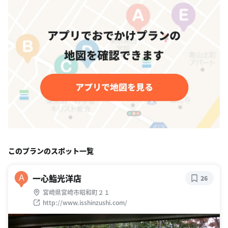
このプランのスポット一覧
一心鮨光洋店
A
26
宮崎県宮崎市昭和町２１
http://www.isshinzushi.com/