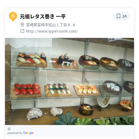
元祖レタス巻き 一平
B
24
宮崎県宮崎市松山１丁目８-８
http://www.ippei-sushi.com/
誠
G
oogle Places