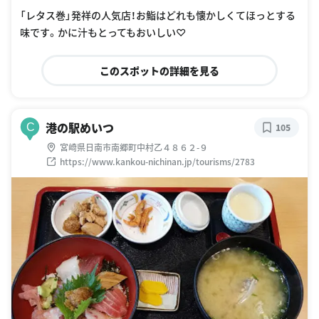
「レタス巻」発祥の人気店！お鮨はどれも懐かしくてほっとする
味です。かに汁もとってもおいしい♡
このスポットの詳細を見る
港の駅めいつ
C
105
宮崎県日南市南郷町中村乙４８６２-９
https://www.kankou-nichinan.jp/tourisms/2783