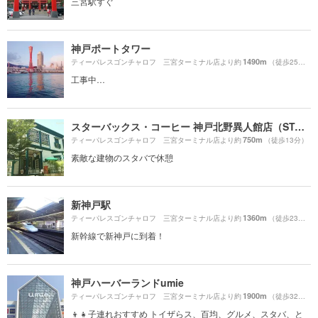
三宮駅すぐ
神戸ポートタワー
1490m
ティーパレスゴンチャロフ 三宮ターミナル店より約
（徒歩25分）
工事中…
スターバックス・コーヒー 神戸北野異人館店（STARBUCKS COFFEE）
750m
ティーパレスゴンチャロフ 三宮ターミナル店より約
（徒歩13分）
素敵な建物のスタバで休憩
新神戸駅
1360m
ティーパレスゴンチャロフ 三宮ターミナル店より約
（徒歩23分）
新幹線で新神戸に到着！
神戸ハーバーランドumie
1900m
ティーパレスゴンチャロフ 三宮ターミナル店より約
（徒歩32分）
👦👧子連れおすすめ トイザらス、百均、グルメ、スタバ、と