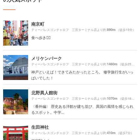
南京町
890m
ティーパレスゴンチャロフ 三宮ターミナル店より約
（徒歩15分）
食べ歩き🚶‍♀️
メリケンパーク
1460m
ティーパレスゴンチャロフ 三宮ターミナル店より約
（徒歩25分）
神戸といえば！できてみたかったところ。 修学旅行生がいっ
ぱいでした！
北野異人館街
1070m
ティーパレスゴンチャロフ 三宮ターミナル店より約
（徒歩18分）
〈番外編〉 歴史ある洋館が建ち並び、異国の風情を感じられ
るスポット。中学...
生田神社
410m
ティーパレスゴンチャロフ 三宮ターミナル店より約
（徒歩7分）