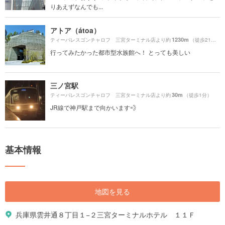
りあえずなんでも...
アトア（átoa）
1230m
ティーパレスゴンチャロフ 三宮ターミナル店より約
（徒歩21分）
行ってみたかった都市型水族館へ！ とっても美しい
三ノ宮駅
30m
ティーパレスゴンチャロフ 三宮ターミナル店より約
（徒歩1分）
JR線で神戸駅まで向かいます💨
基本情報
地図を見る
兵庫県雲井通８丁目１−２三宮ターミナルホテル １１Ｆ