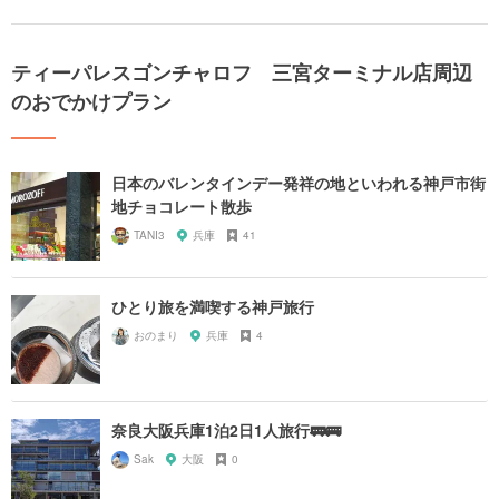
ティーパレスゴンチャロフ 三宮ターミナル店周辺
のおでかけプラン
日本のバレンタインデー発祥の地といわれる神戸市街
地チョコレート散歩
TANI3
兵庫
41
ひとり旅を満喫する神戸旅行
おのまり
兵庫
4
奈良大阪兵庫1泊2日1人旅行🚃🚌
Sak
大阪
0