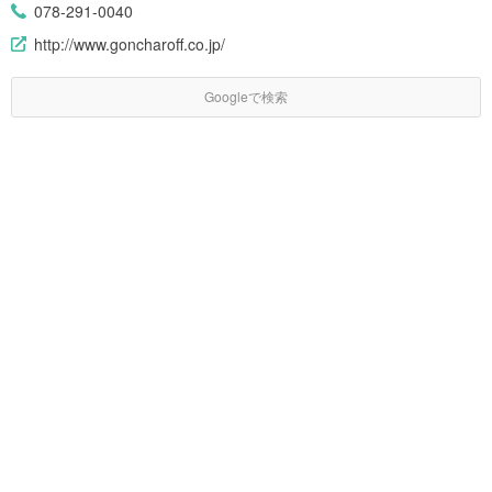
078-291-0040
http://www.goncharoff.co.jp/
Googleで検索