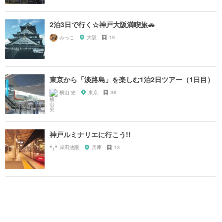
2泊3日で行く☆神戸大阪満喫旅🚗
みっこ
大阪
19
東京から「淡路島」を楽しむ1泊2日ツアー（1日目）
横山 史
東京
38
神戸ルミナリエに行こう!!
岸田法眼
兵庫
13