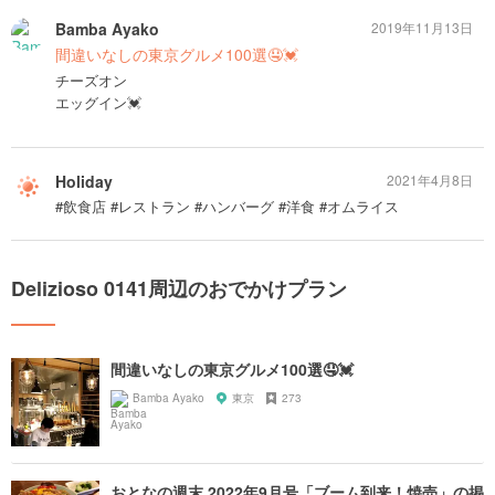
Bamba Ayako
2019年11月13日
間違いなしの東京グルメ100選🤤💓
チーズオン
エッグイン💓
Holiday
2021年4月8日
#飲食店 #レストラン #ハンバーグ #洋食 #オムライス
Delizioso 0141周辺のおでかけプラン
間違いなしの東京グルメ100選🤤💓
Bamba Ayako
東京
273
おとなの週末 2022年9月号「ブーム到来！焼売」の掲