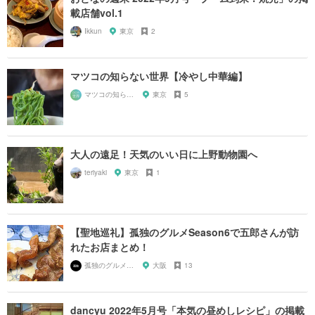
載店舗vol.1
Ikkun
東京
2
マツコの知らない世界【冷やし中華編】
マツコの知らない世界マニア
東京
5
大人の遠足！天気のいい日に上野動物園へ
teriyaki
東京
1
【聖地巡礼】孤独のグルメSeason6で五郎さんが訪
れたお店まとめ！
孤独のグルメ大好き芸人
大阪
13
dancyu 2022年5月号「本気の昼めしレシピ」の掲載