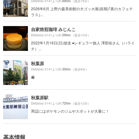
890m
Delizioso 0141より約
（徒歩15分）
2026年6月 上野の森美術館の大ゴッホ展(前期)｢夜のカフェテ
ラス｣...
自家焙煎珈琲 みじんこ
590m
Delizioso 0141より約
（徒歩10分）
2022年1月16日(日)放送 ●レギュラー旅人 澤部佑さん（ハライ
チ）...
秋葉原
350m
Delizioso 0141より約
（徒歩6分）
🚉
秋葉原駅
720m
Delizioso 0141より約
（徒歩12分）
周辺にはポケモンのジムやスポットが大量に！
基本情報