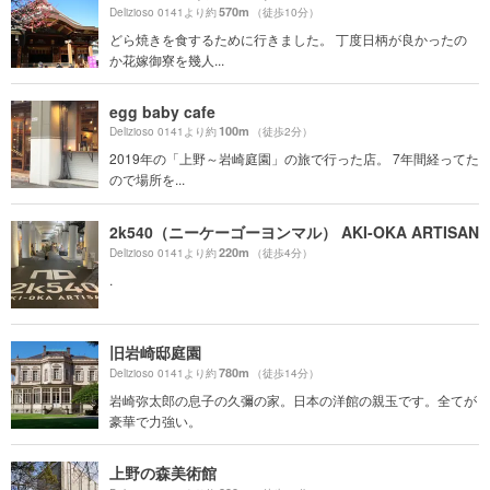
570m
Delizioso 0141より約
（徒歩10分）
どら焼きを食するために行きました。 丁度日柄が良かったの
か花嫁御寮を幾人...
egg baby cafe
100m
Delizioso 0141より約
（徒歩2分）
2019年の「上野～岩崎庭園」の旅で行った店。 7年間経ってた
ので場所を...
2k540（ニーケーゴーヨンマル） AKI-OKA ARTISAN
220m
Delizioso 0141より約
（徒歩4分）
.
旧岩崎邸庭園
780m
Delizioso 0141より約
（徒歩14分）
岩崎弥太郎の息子の久彌の家。日本の洋館の親玉です。全てが
豪華で力強い。
上野の森美術館