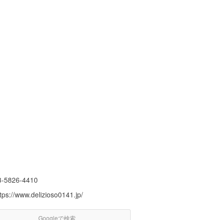
3-5826-4410
tps://www.delizioso0141.jp/
Googleで検索