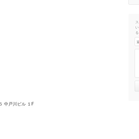
ス
い
る
 中戸川ビル １F