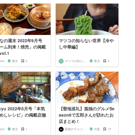
なの週末 2022年9月号
マツコの知らない世界【冷や
ーム到来！焼売」の掲載
し中華編】
ol.1
kun
東京
2
マツコの知らない世界マニア
東京
5
cyu 2022年5月号「本気
【聖地巡礼】孤独のグルメSe
めしレシピ」の掲載店舗
ason6で五郎さんが訪れたお
店まとめ！
kun
東京
1
孤独のグルメ大好き芸人
大阪
13