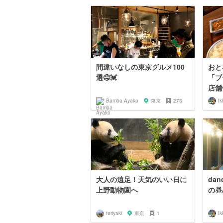
間違いなしの東京グルメ100
おと
選🤤💓
「ブ
店舗v
Bamba Ayako
東京
273
Ik
大人の遠足！天気のいい日に
dan
上野動物園へ
の昼
teriyaki
東京
1
Ik